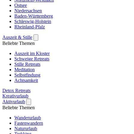
Ostsee
Niedersachsen
Baden-Württemberg
Schleswig-Holstein
Rheinland-Pfalz
Auszeit & Stille
Beliebte Themen
Auszeit im Kloster
Schweige Retreats
Stille Retreats
Meditation
Selbstfindung
Achtsamkeit
Detox Retreats
Kreativurlaub
Aktivurlaub
Beliebte Themen
Wanderurlaub
Fastenwandern
Natururlaub
Trekking