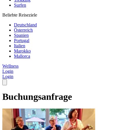
Surfen
Beliebte Reiseziele
Deutschland
Österreich
Spanien
Portugal
Italien
Marokko
Mallorca
Wellness
Login
Login
Buchungsanfrage