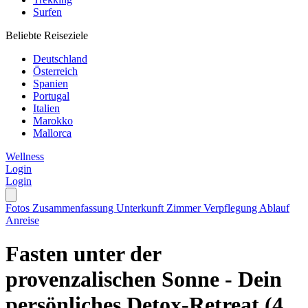
Surfen
Beliebte Reiseziele
Deutschland
Österreich
Spanien
Portugal
Italien
Marokko
Mallorca
Wellness
Login
Login
Fotos
Zusammenfassung
Unterkunft
Zimmer
Verpflegung
Ablauf
Anreise
Fasten unter der
provenzalischen Sonne - Dein
persönliches Detox-Retreat (4