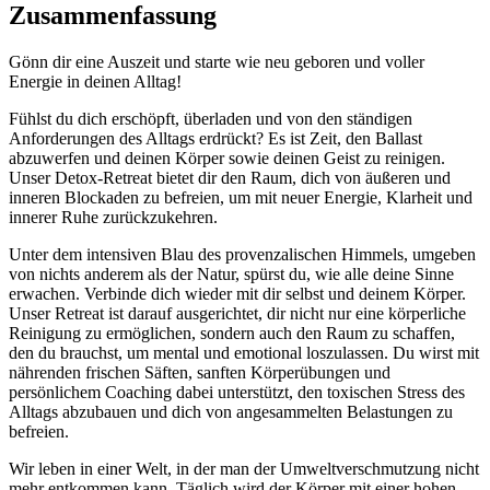
Zusammenfassung
Gönn dir eine Auszeit und starte wie neu geboren und voller
Energie in deinen Alltag!
Fühlst du dich erschöpft, überladen und von den ständigen
Anforderungen des Alltags erdrückt? Es ist Zeit, den Ballast
abzuwerfen und deinen Körper sowie deinen Geist zu reinigen.
Unser Detox-Retreat bietet dir den Raum, dich von äußeren und
inneren Blockaden zu befreien, um mit neuer Energie, Klarheit und
innerer Ruhe zurückzukehren.
Unter dem intensiven Blau des provenzalischen Himmels, umgeben
von nichts anderem als der Natur, spürst du, wie alle deine Sinne
erwachen. Verbinde dich wieder mit dir selbst und deinem Körper.
Unser Retreat ist darauf ausgerichtet, dir nicht nur eine körperliche
Reinigung zu ermöglichen, sondern auch den Raum zu schaffen,
den du brauchst, um mental und emotional loszulassen. Du wirst mit
nährenden frischen Säften, sanften Körperübungen und
persönlichem Coaching dabei unterstützt, den toxischen Stress des
Alltags abzubauen und dich von angesammelten Belastungen zu
befreien.
Wir leben in einer Welt, in der man der Umweltverschmutzung nicht
mehr entkommen kann. Täglich wird der Körper mit einer hohen