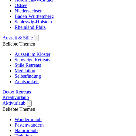
Ostsee
Niedersachsen
Baden-Württemberg
Schleswig-Holstein
Rheinland-Pfalz
Auszeit & Stille
Beliebte Themen
Auszeit im Kloster
Schweige Retreats
Stille Retreats
Meditation
Selbstfindung
Achtsamkeit
Detox Retreats
Kreativurlaub
Aktivurlaub
Beliebte Themen
Wanderurlaub
Fastenwandern
Natururlaub
Trekking