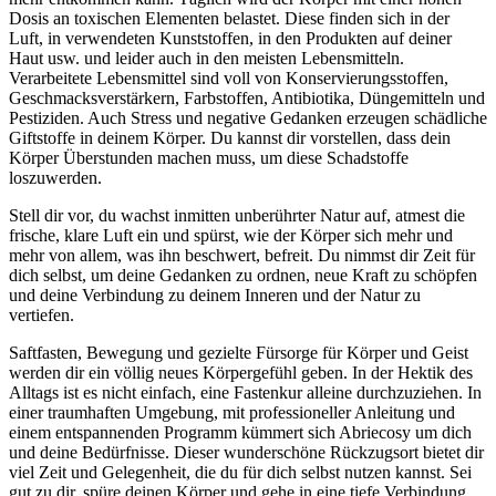
Dosis an toxischen Elementen belastet. Diese finden sich in der
Luft, in verwendeten Kunststoffen, in den Produkten auf deiner
Haut usw. und leider auch in den meisten Lebensmitteln.
Verarbeitete Lebensmittel sind voll von Konservierungsstoffen,
Geschmacksverstärkern, Farbstoffen, Antibiotika, Düngemitteln und
Pestiziden. Auch Stress und negative Gedanken erzeugen schädliche
Giftstoffe in deinem Körper. Du kannst dir vorstellen, dass dein
Körper Überstunden machen muss, um diese Schadstoffe
loszuwerden.
Stell dir vor, du wachst inmitten unberührter Natur auf, atmest die
frische, klare Luft ein und spürst, wie der Körper sich mehr und
mehr von allem, was ihn beschwert, befreit. Du nimmst dir Zeit für
dich selbst, um deine Gedanken zu ordnen, neue Kraft zu schöpfen
und deine Verbindung zu deinem Inneren und der Natur zu
vertiefen.
Saftfasten, Bewegung und gezielte Fürsorge für Körper und Geist
werden dir ein völlig neues Körpergefühl geben. In der Hektik des
Alltags ist es nicht einfach, eine Fastenkur alleine durchzuziehen. In
einer traumhaften Umgebung, mit professioneller Anleitung und
einem entspannenden Programm kümmert sich Abriecosy um dich
und deine Bedürfnisse. Dieser wunderschöne Rückzugsort bietet dir
viel Zeit und Gelegenheit, die du für dich selbst nutzen kannst. Sei
gut zu dir, spüre deinen Körper und gehe in eine tiefe Verbindung