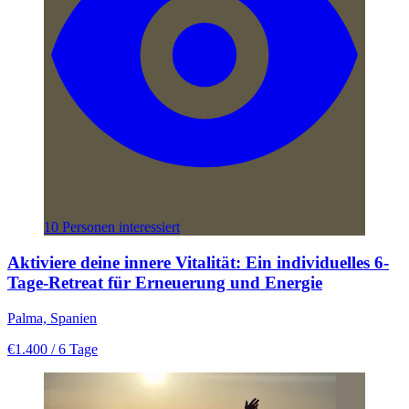
10 Personen interessiert
Aktiviere deine innere Vitalität: Ein individuelles 6-
Tage-Retreat für Erneuerung und Energie
Palma, Spanien
€1.400
/ 6 Tage