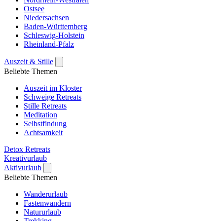
Ostsee
Niedersachsen
Baden-Württemberg
Schleswig-Holstein
Rheinland-Pfalz
Auszeit & Stille
Beliebte Themen
Auszeit im Kloster
Schweige Retreats
Stille Retreats
Meditation
Selbstfindung
Achtsamkeit
Detox Retreats
Kreativurlaub
Aktivurlaub
Beliebte Themen
Wanderurlaub
Fastenwandern
Natururlaub
Trekking