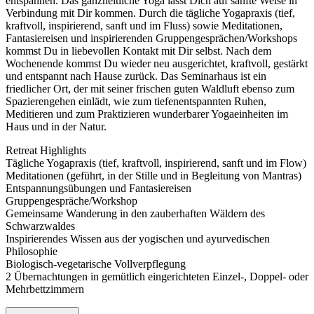
entspannen. Das ganzheitliche Yoga lässt Dich auf sanfte Weise in
Verbindung mit Dir kommen. Durch die tägliche Yogapraxis (tief,
kraftvoll, inspirierend, sanft und im Fluss) sowie Meditationen,
Fantasiereisen und inspirierenden Gruppengesprächen/Workshops
kommst Du in liebevollen Kontakt mit Dir selbst. Nach dem
Wochenende kommst Du wieder neu ausgerichtet, kraftvoll, gestärkt
und entspannt nach Hause zurück. Das Seminarhaus ist ein
friedlicher Ort, der mit seiner frischen guten Waldluft ebenso zum
Spazierengehen einlädt, wie zum tiefenentspannten Ruhen,
Meditieren und zum Praktizieren wunderbarer Yogaeinheiten im
Haus und in der Natur.
Retreat Highlights
Tägliche Yogapraxis (tief, kraftvoll, inspirierend, sanft und im Flow)
Meditationen (geführt, in der Stille und in Begleitung von Mantras)
Entspannungsübungen und Fantasiereisen
Gruppengespräche/Workshop
Gemeinsame Wanderung in den zauberhaften Wäldern des
Schwarzwaldes
Inspirierendes Wissen aus der yogischen und ayurvedischen
Philosophie
Biologisch-vegetarische Vollverpflegung
2 Übernachtungen in gemütlich eingerichteten Einzel-, Doppel- oder
Mehrbettzimmern