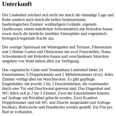
Unterkunft
Der Lindenhof zeichnet sich nicht nur durch die einmalige Lage und
Ruhe sondern auch durch die hellen Seminarräume,
baubiologischen Zimmer, weitläufigem Gelände, eigenem
Quellwasser, einem natürlichen Schwimmteich mit Holzofen-Sauna
sowie durch die herzliche familiäre Atmosphäre und vegetarisch-
biologisch-regionale Küche aus.
Der sonnige Speisesaal mit Wintergarten und Terrasse, Fitnessraum
und 2 Hektar Garten und Obstwiesen mit zwei Feuerstellen, Natur-
Schwimmteich mit Holzofen-Sauna und verschiedenen Sitzecken
umgeben von Wald stehen allen zur Verfügung.
Das vegetarische Gäste-und Seminarhaus Lindenhof bietet 24
Einzelzimmer, 6 Doppelzimmer und 2 Mehrbettzimmer (4-er). Jedes
Zimmer verfügt über ein Waschbecken. Es gibt gepflegte
Etagenbäder, mit jeweils 2 bis 3 Duscheinheiten, die voneinander
durch eine Tür und Duschwand getrennt sind. Das Etagenbad und
WC teilen sich je 2 bis 3 Zimmer. Zwei der Einzelzimmer können
auf Anfrage mit Privatbad gebucht werden. Zwei Komfort-
Doppelzimmer sind mit WC und Dusche ausgestattet (auf Anfrage
buchbar). Bettwäsche und Handtücher werden gestellt. Ein Fön pro
Bad ist vorhanden.