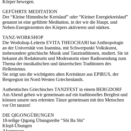
Körper bewegen.
GEFÜHRTE MEDITATION
Der “Kleine Himmlische Kreislauf” oder “Kleiner Energiekreislauf”
genannt ist eine geführte Meditation, in der wir die Haupt, und
Neben-Energiezentren des Körpers aktivieren und stärken.
TANZ-WORKSHOP
Die Workshop-Leiterin EVITA THEOCHARI hat Anthropologie
an der Universität von Ioannina, mit Schwerpunkt Volkskunst,
insbesondere griechische Musik und Tanztraditionen, studiert. Sie ist
bekannt als Redakteurin und Moderatorin einer Radiosendung zum
Thema der musikalischen und tänzerischen Traditionen des
Hellenismus.
Sie zeigt uns die wichtigsten alten Kreistänze aus EPIRUS, der
Bergregion im Nord-Westen Griechenlands.
Authentisches Griechisches TANZFEST in einem BERGDORF
Am Abend gehen wir gemeinsam auf ein traditionelles Bergfest und
können unsere neu erlernten Tänze gemeinsam mit den Menschen
vor Ort tanzen!
DIE QIGONGÜBUNGEN
18-teilige Qigong Übungsreihe "Shi Ba Shi"
Klopf-Übungen
Akupressur