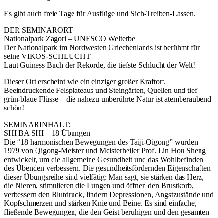
Es gibt auch freie Tage für Ausflüge und Sich-Treiben-Lassen.
DER SEMINARORT
Nationalpark Zagori – UNESCO Welterbe
Der Nationalpark im Nordwesten Griechenlands ist berühmt für
seine VIKOS-SCHLUCHT.
Laut Guiness Buch der Rekorde, die tiefste Schlucht der Welt!
Dieser Ort erscheint wie ein einziger großer Kraftort.
Beeindruckende Felsplateaus und Steingärten, Quellen und tief
grün-blaue Flüsse – die nahezu unberührte Natur ist atemberaubend
schön!
SEMINARINHALT:
SHI BA SHI – 18 Übungen
Die “18 harmonischen Bewegungen des Taiji-Qigong” wurden
1979 von Qigong-Meister und Meisterheiler Prof. Lin Hou Sheng
entwickelt, um die allgemeine Gesundheit und das Wohlbefinden
des Übenden verbessern. Die gesundheitsfördernden Eigenschaften
dieser Übungsreihe sind vielfätig: Man sagt, sie stärken das Herz,
die Nieren, stimulieren die Lungen und öffnen den Brustkorb,
verbessern den Blutdruck, lindern Depressionen, Angstzustände und
Kopfschmerzen und stärken Knie und Beine. Es sind einfache,
fließende Bewegungen, die den Geist beruhigen und den gesamten