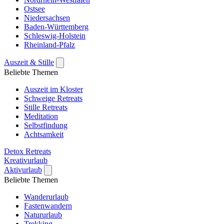
Ostsee
Niedersachsen
Baden-Württemberg
Schleswig-Holstein
Rheinland-Pfalz
Auszeit & Stille
Beliebte Themen
Auszeit im Kloster
Schweige Retreats
Stille Retreats
Meditation
Selbstfindung
Achtsamkeit
Detox Retreats
Kreativurlaub
Aktivurlaub
Beliebte Themen
Wanderurlaub
Fastenwandern
Natururlaub
Trekking