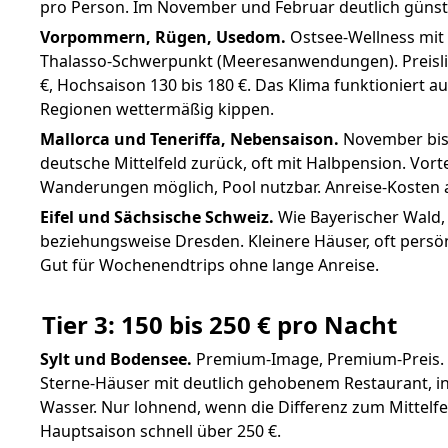
pro Person. Im November und Februar deutlich günstig
Vorpommern, Rügen, Usedom.
Ostsee-Wellness mit 
Thalasso-Schwerpunkt (Meeresanwendungen). Preislic
€, Hochsaison 130 bis 180 €. Das Klima funktioniert 
Regionen wettermäßig kippen.
Mallorca und Teneriffa, Nebensaison.
November bis 
deutsche Mittelfeld zurück, oft mit Halbpension. Vort
Wanderungen möglich, Pool nutzbar. Anreise-Kosten a
Eifel und Sächsische Schweiz.
Wie Bayerischer Wald,
beziehungsweise Dresden. Kleinere Häuser, oft persönl
Gut für Wochenendtrips ohne lange Anreise.
Tier 3: 150 bis 250 € pro Nacht
Sylt und Bodensee.
Premium-Image, Premium-Preis. V
Sterne-Häuser mit deutlich gehobenem Restaurant, 
Wasser. Nur lohnend, wenn die Differenz zum Mittelfeld
Hauptsaison schnell über 250 €.