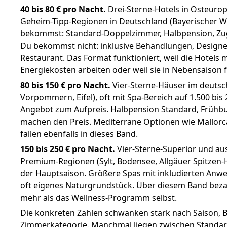
40 bis 80 € pro Nacht.
Drei-Sterne-Hotels in Osteurop
Geheim-Tipp-Regionen in Deutschland (Bayerischer Wa
bekommst: Standard-Doppelzimmer, Halbpension, Z
Du bekommst nicht: inklusive Behandlungen, Designe
Restaurant. Das Format funktioniert, weil die Hotels 
Energiekosten arbeiten oder weil sie in Nebensaison f
80 bis 150 € pro Nacht.
Vier-Sterne-Häuser im deutsch
Vorpommern, Eifel), oft mit Spa-Bereich auf 1.500 bi
Angebot zum Aufpreis. Halbpension Standard, Frühbu
machen den Preis. Mediterrane Optionen wie Mallorca
fallen ebenfalls in dieses Band.
150 bis 250 € pro Nacht.
Vier-Sterne-Superior und au
Premium-Regionen (Sylt, Bodensee, Allgäuer Spitzen-
der Hauptsaison. Größere Spas mit inkludierten An
oft eigenes Naturgrundstück. Über diesem Band beza
mehr als das Wellness-Programm selbst.
Die konkreten Zahlen schwanken stark nach Saison, 
Zimmerkategorie. Manchmal liegen zwischen Standar