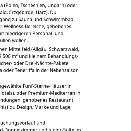
a (Polen, Tschechien, Ungarn) oder
ld, Erzgebirge, Harz). Du
ugang zu Sauna und Schwimmbad.
r-Wellness-Bereiche, gehobenes
mit niedrigeren Personal- und
üllen wollen.
en Mittelfeld (Allgäu, Schwarzwald,
s 2.500 m² und kleinem Behandlungs-
cher- oder Drei-Nächte-Pakete
 oder Teneriffa in der Nebensaison
sgewählte Fünf-Sterne-Häuser in
Hotels), oder Premium-Mediterran in
wendungen, gehobenes Restaurant,
hlst du Design, Marke und Lage
Buchungsvorlauf und
d-Doppelzimmer und Junior-Suite im