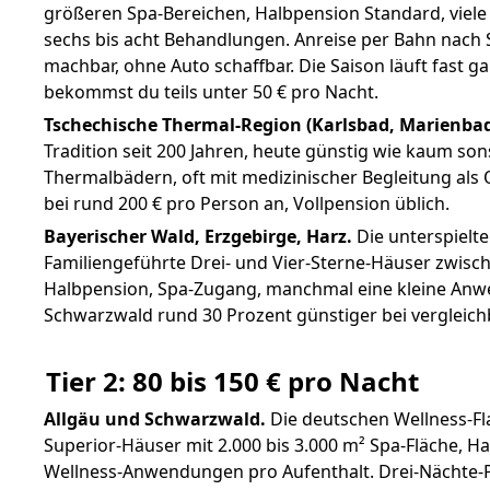
größeren Spa-Bereichen, Halbpension Standard, viele
sechs bis acht Behandlungen. Anreise per Bahn nach 
machbar, ohne Auto schaffbar. Die Saison läuft fast g
bekommst du teils unter 50 € pro Nacht.
Tschechische Thermal-Region (Karlsbad, Marienbad
Tradition seit 200 Jahren, heute günstig wie kaum son
Thermalbädern, oft mit medizinischer Begleitung als
bei rund 200 € pro Person an, Vollpension üblich.
Bayerischer Wald, Erzgebirge, Harz.
Die unterspielt
Familiengeführte Drei- und Vier-Sterne-Häuser zwisch
Halbpension, Spa-Zugang, manchmal eine kleine Anwe
Schwarzwald rund 30 Prozent günstiger bei vergleich
Tier 2: 80 bis 150 € pro Nacht
Allgäu und Schwarzwald.
Die deutschen Wellness-Fla
Superior-Häuser mit 2.000 bis 3.000 m² Spa-Fläche, Hal
Wellness-Anwendungen pro Aufenthalt. Drei-Nächte-Pa