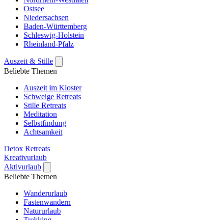
Ostsee
Niedersachsen
Baden-Württemberg
Schleswig-Holstein
Rheinland-Pfalz
Auszeit & Stille
Beliebte Themen
Auszeit im Kloster
Schweige Retreats
Stille Retreats
Meditation
Selbstfindung
Achtsamkeit
Detox Retreats
Kreativurlaub
Aktivurlaub
Beliebte Themen
Wanderurlaub
Fastenwandern
Natururlaub
Trekking