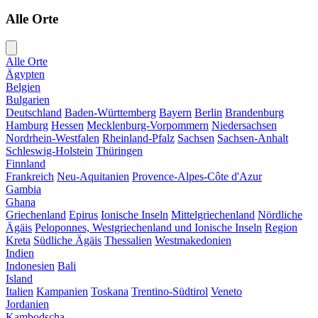
Alle Orte
Alle Orte
Ägypten
Belgien
Bulgarien
Deutschland
Baden-Württemberg
Bayern
Berlin
Brandenburg
Hamburg
Hessen
Mecklenburg-Vorpommern
Niedersachsen
Nordrhein-Westfalen
Rheinland-Pfalz
Sachsen
Sachsen-Anhalt
Schleswig-Holstein
Thüringen
Finnland
Frankreich
Neu-Aquitanien
Provence-Alpes-Côte d'Azur
Gambia
Ghana
Griechenland
Epirus
Ionische Inseln
Mittelgriechenland
Nördliche
Ägäis
Peloponnes, Westgriechenland und Ionische Inseln
Region
Kreta
Südliche Ägäis
Thessalien
Westmakedonien
Indien
Indonesien
Bali
Island
Italien
Kampanien
Toskana
Trentino-Südtirol
Veneto
Jordanien
Kambodscha