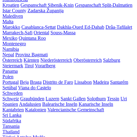
Kroatien
Gespanschaft Sibenik-Knin
Gespanschaft Split-Dalmatien
Istar County
Zadarska Županija
Malediven
Malta
Marokko
Casablanca-Settat
Dakhla-Oued Ed-Dahab
Drâa-Tafilalet
Marrakech-Safi
Oriental
Souss-Massa
Mexiko
Quintana Roo
Montenegro
Namibia
Nepal
Provinz Bagmati
Österreich
Kärnten
Niederösterreich
Oberösterreich
Salzburg
Steiermark
Tirol
Vorarlberg
Panama
Polen
Portugal
Beja
Braga
Distrito de Faro
Lissabon
Madeira
Santarém
Setúbal
Viana do Castelo
Schweden
Schweiz
Graubünden
Luzern
Sankt Gallen
Solothurn
Tessin
Uri
Spanien
Andalusien
Balearische Inseln
Kanarische Inseln
Kantabrien
Katalonien
Valencianische Gemeinschaft
Sri Lanka
Südafrika
Tansania
Thailand