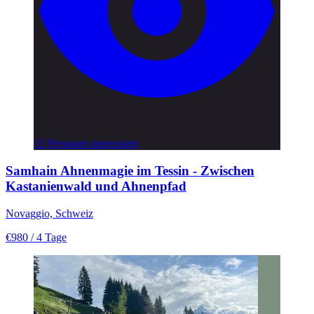
15 Personen interessiert
Samhain Ahnenmagie im Tessin - Zwischen
Kastanienwald und Ahnenpfad
Novaggio, Schweiz
€980
/ 4 Tage