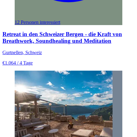
12 Personen interessiert
Retreat in den Schweizer Bergen - die Kraft von
Breathwork, Soundhealing und Meditation
Gurtnellen, Schweiz
€1.064
/ 4 Tage