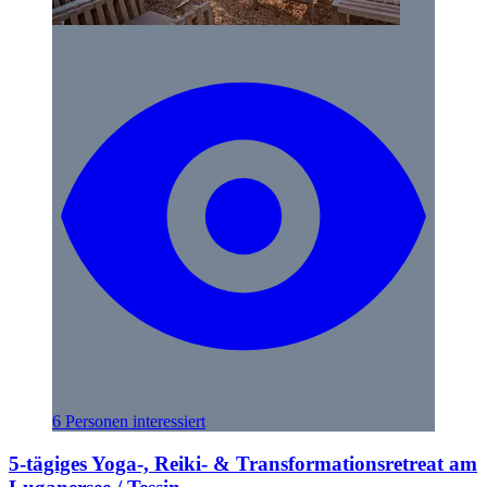
6 Personen interessiert
5-tägiges Yoga-, Reiki- & Transformationsretreat am