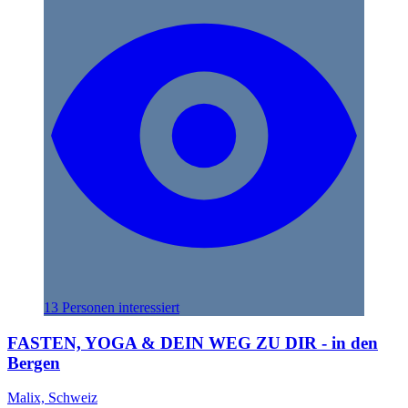
13 Personen interessiert
FASTEN, YOGA & DEIN WEG ZU DIR - in den
Bergen
Malix, Schweiz