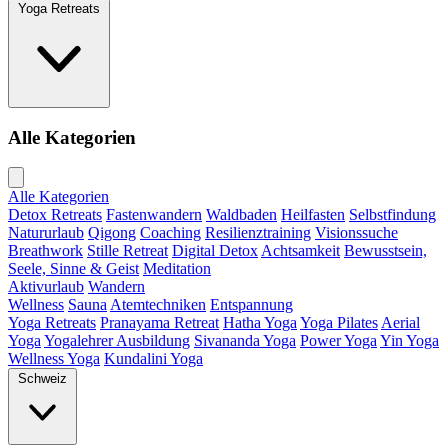
Yoga Retreats
Alle Kategorien
Alle Kategorien
Detox Retreats
Fastenwandern
Waldbaden
Heilfasten
Selbstfindung
Natururlaub
Qigong
Coaching
Resilienztraining
Visionssuche
Breathwork
Stille Retreat
Digital Detox
Achtsamkeit
Bewusstsein,
Seele, Sinne & Geist
Meditation
Aktivurlaub
Wandern
Wellness
Sauna
Atemtechniken
Entspannung
Yoga Retreats
Pranayama Retreat
Hatha Yoga
Yoga Pilates
Aerial
Yoga
Yogalehrer Ausbildung
Sivananda Yoga
Power Yoga
Yin Yoga
Wellness Yoga
Kundalini Yoga
Schweiz