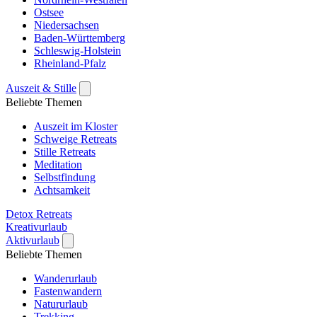
Ostsee
Niedersachsen
Baden-Württemberg
Schleswig-Holstein
Rheinland-Pfalz
Auszeit & Stille
Beliebte Themen
Auszeit im Kloster
Schweige Retreats
Stille Retreats
Meditation
Selbstfindung
Achtsamkeit
Detox Retreats
Kreativurlaub
Aktivurlaub
Beliebte Themen
Wanderurlaub
Fastenwandern
Natururlaub
Trekking