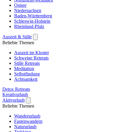
Ostsee
Niedersachsen
Baden-Württemberg
Schleswig-Holstein
Rheinland-Pfalz
Auszeit & Stille
Beliebte Themen
Auszeit im Kloster
Schweige Retreats
Stille Retreats
Meditation
Selbstfindung
Achtsamkeit
Detox Retreats
Kreativurlaub
Aktivurlaub
Beliebte Themen
Wanderurlaub
Fastenwandern
Natururlaub
Trekking