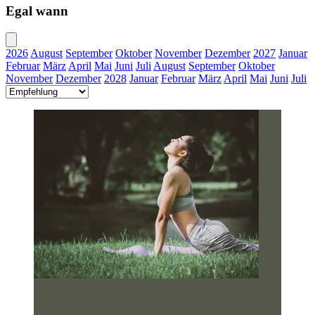
Egal wann
2026
August
September
Oktober
November
Dezember
2027
Januar
Februar
März
April
Mai
Juni
Juli
August
September
Oktober
November
Dezember
2028
Januar
Februar
März
April
Mai
Juni
Juli