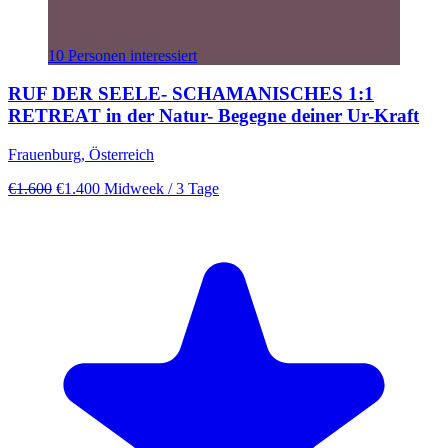
10 Personen interessiert
RUF DER SEELE- SCHAMANISCHES 1:1
RETREAT in der Natur- Begegne deiner Ur-Kraft
Frauenburg, Österreich
€1.600
€1.400
Midweek
/ 3 Tage