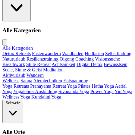
Alle Kategorien
Alle Kategorien
Detox Retreats
Fastenwandern
Waldbaden
Heilfasten
Selbstfindung
Natururlaub
Resilienztraining
Qigong
Coaching
Visionssuche
Breathwork
Stille Retreat
Achtsamkeit
Digital Detox
Bewusstsein,
Seele, Sinne & Geist
Meditation
Aktivurlaub
Wandern
Wellness
Sauna
Atemtechniken
Entspannung
Yoga Retreats
Pranayama Retreat
Yoga Pilates
Hatha Yoga
Aerial
Yoga
Yogalehrer Ausbildung
Sivananda Yoga
Power Yoga
Yin Yoga
Wellness Yoga
Kundalini Yoga
Schweiz
Alle Orte