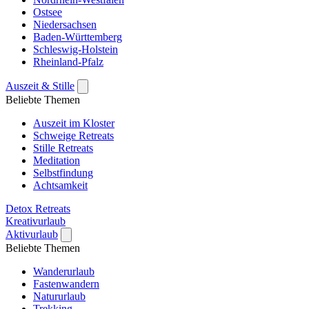
Ostsee
Niedersachsen
Baden-Württemberg
Schleswig-Holstein
Rheinland-Pfalz
Auszeit & Stille
Beliebte Themen
Auszeit im Kloster
Schweige Retreats
Stille Retreats
Meditation
Selbstfindung
Achtsamkeit
Detox Retreats
Kreativurlaub
Aktivurlaub
Beliebte Themen
Wanderurlaub
Fastenwandern
Natururlaub
Trekking