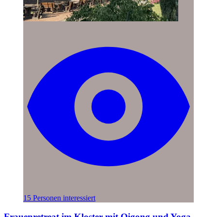
15 Personen interessiert
Frauenretreat im Kloster mit Qigong und Yoga