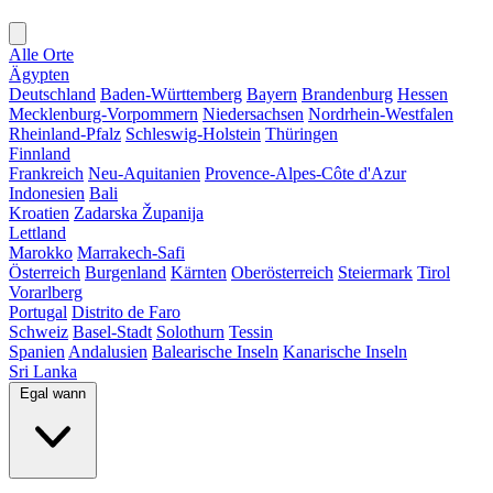
Alle Orte
Ägypten
Deutschland
Baden-Württemberg
Bayern
Brandenburg
Hessen
Mecklenburg-Vorpommern
Niedersachsen
Nordrhein-Westfalen
Rheinland-Pfalz
Schleswig-Holstein
Thüringen
Finnland
Frankreich
Neu-Aquitanien
Provence-Alpes-Côte d'Azur
Indonesien
Bali
Kroatien
Zadarska Županija
Lettland
Marokko
Marrakech-Safi
Österreich
Burgenland
Kärnten
Oberösterreich
Steiermark
Tirol
Vorarlberg
Portugal
Distrito de Faro
Schweiz
Basel-Stadt
Solothurn
Tessin
Spanien
Andalusien
Balearische Inseln
Kanarische Inseln
Sri Lanka
Egal wann