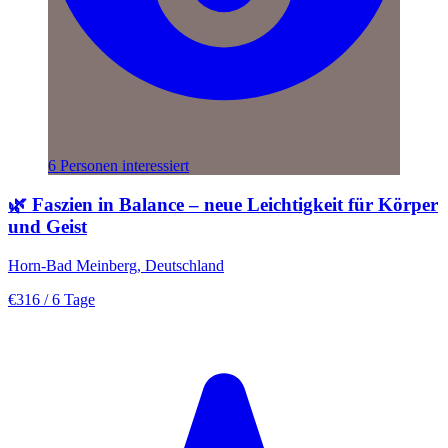
6 Personen interessiert
🌿 Faszien in Balance – neue Leichtigkeit für Körper
und Geist
Horn-Bad Meinberg, Deutschland
€316
/ 6 Tage