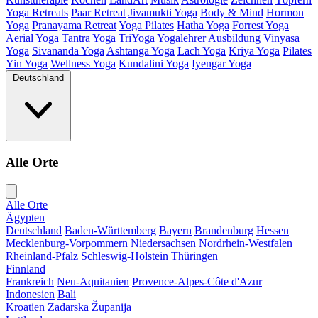
Yoga Retreats
Paar Retreat
Jivamukti Yoga
Body & Mind
Hormon
Yoga
Pranayama Retreat
Yoga Pilates
Hatha Yoga
Forrest Yoga
Aerial Yoga
Tantra Yoga
TriYoga
Yogalehrer Ausbildung
Vinyasa
Yoga
Sivananda Yoga
Ashtanga Yoga
Lach Yoga
Kriya Yoga
Pilates
Yin Yoga
Wellness Yoga
Kundalini Yoga
Iyengar Yoga
Deutschland
Alle Orte
Alle Orte
Ägypten
Deutschland
Baden-Württemberg
Bayern
Brandenburg
Hessen
Mecklenburg-Vorpommern
Niedersachsen
Nordrhein-Westfalen
Rheinland-Pfalz
Schleswig-Holstein
Thüringen
Finnland
Frankreich
Neu-Aquitanien
Provence-Alpes-Côte d'Azur
Indonesien
Bali
Kroatien
Zadarska Županija