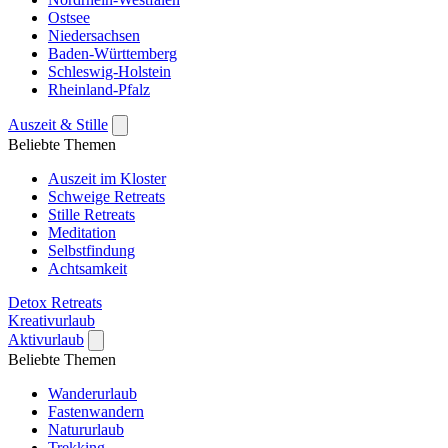
Ostsee
Niedersachsen
Baden-Württemberg
Schleswig-Holstein
Rheinland-Pfalz
Auszeit & Stille
Beliebte Themen
Auszeit im Kloster
Schweige Retreats
Stille Retreats
Meditation
Selbstfindung
Achtsamkeit
Detox Retreats
Kreativurlaub
Aktivurlaub
Beliebte Themen
Wanderurlaub
Fastenwandern
Natururlaub
Trekking