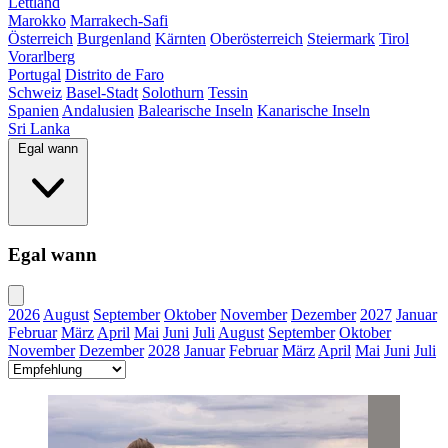
Lettland
Marokko
Marrakech-Safi
Österreich
Burgenland
Kärnten
Oberösterreich
Steiermark
Tirol
Vorarlberg
Portugal
Distrito de Faro
Schweiz
Basel-Stadt
Solothurn
Tessin
Spanien
Andalusien
Balearische Inseln
Kanarische Inseln
Sri Lanka
Egal wann
Egal wann
2026
August
September
Oktober
November
Dezember
2027
Januar
Februar
März
April
Mai
Juni
Juli
August
September
Oktober
November
Dezember
2028
Januar
Februar
März
April
Mai
Juni
Juli