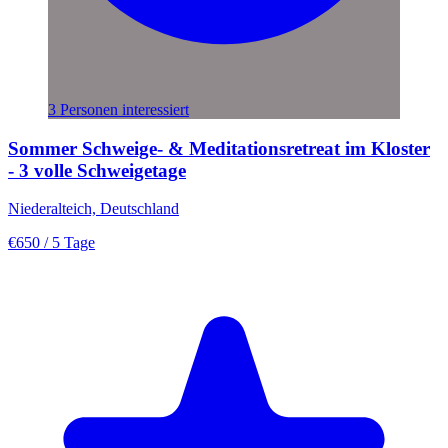
3 Personen interessiert
Sommer Schweige- & Meditationsretreat im Kloster
- 3 volle Schweigetage
Niederalteich, Deutschland
€650
/ 5 Tage