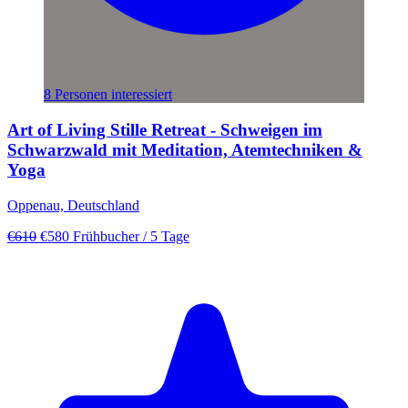
8 Personen interessiert
Art of Living Stille Retreat - Schweigen im
Schwarzwald mit Meditation, Atemtechniken &
Yoga
Oppenau, Deutschland
€610
€580
Frühbucher
/ 5 Tage