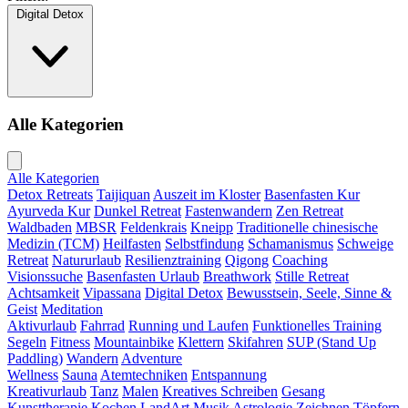
Digital Detox
Alle Kategorien
Alle Kategorien
Detox Retreats
Taijiquan
Auszeit im Kloster
Basenfasten Kur
Ayurveda Kur
Dunkel Retreat
Fastenwandern
Zen Retreat
Waldbaden
MBSR
Feldenkrais
Kneipp
Traditionelle chinesische
Medizin (TCM)
Heilfasten
Selbstfindung
Schamanismus
Schweige
Retreat
Natururlaub
Resilienztraining
Qigong
Coaching
Visionssuche
Basenfasten Urlaub
Breathwork
Stille Retreat
Achtsamkeit
Vipassana
Digital Detox
Bewusstsein, Seele, Sinne &
Geist
Meditation
Aktivurlaub
Fahrrad
Running und Laufen
Funktionelles Training
Segeln
Fitness
Mountainbike
Klettern
Skifahren
SUP (Stand Up
Paddling)
Wandern
Adventure
Wellness
Sauna
Atemtechniken
Entspannung
Kreativurlaub
Tanz
Malen
Kreatives Schreiben
Gesang
Kunsttherapie
Kochen
LandArt
Musik
Astrologie
Zeichnen
Töpfern