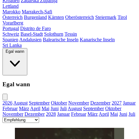
Kroatien
Zadarska Županija
Lettland
Marokko
Marrakech-Safi
Österreich
Burgenland
Kärnten
Oberösterreich
Steiermark
Tirol
Vorarlberg
Portugal
Distrito de Faro
Schweiz
Basel-Stadt
Solothurn
Tessin
Spanien
Andalusien
Balearische Inseln
Kanarische Inseln
Sri Lanka
Egal wann
Egal wann
2026
August
September
Oktober
November
Dezember
2027
Januar
Februar
März
April
Mai
Juni
Juli
August
September
Oktober
November
Dezember
2028
Januar
Februar
März
April
Mai
Juni
Juli