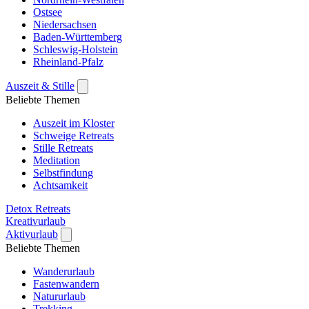
Ostsee
Niedersachsen
Baden-Württemberg
Schleswig-Holstein
Rheinland-Pfalz
Auszeit & Stille
Beliebte Themen
Auszeit im Kloster
Schweige Retreats
Stille Retreats
Meditation
Selbstfindung
Achtsamkeit
Detox Retreats
Kreativurlaub
Aktivurlaub
Beliebte Themen
Wanderurlaub
Fastenwandern
Natururlaub
Trekking