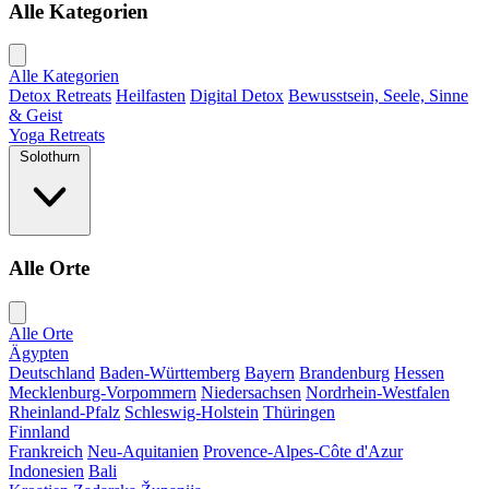
Alle Kategorien
Alle Kategorien
Detox Retreats
Heilfasten
Digital Detox
Bewusstsein, Seele, Sinne
& Geist
Yoga Retreats
Solothurn
Alle Orte
Alle Orte
Ägypten
Deutschland
Baden-Württemberg
Bayern
Brandenburg
Hessen
Mecklenburg-Vorpommern
Niedersachsen
Nordrhein-Westfalen
Rheinland-Pfalz
Schleswig-Holstein
Thüringen
Finnland
Frankreich
Neu-Aquitanien
Provence-Alpes-Côte d'Azur
Indonesien
Bali