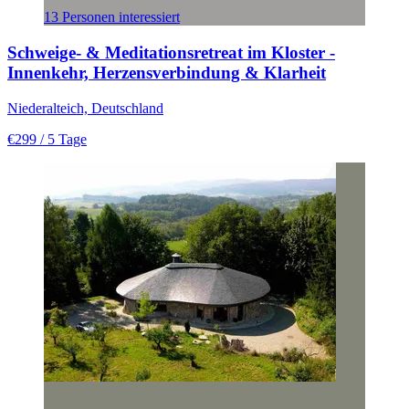
13 Personen interessiert
Schweige- & Meditationsretreat im Kloster -
Innenkehr, Herzensverbindung & Klarheit
Niederalteich, Deutschland
€299
/ 5 Tage