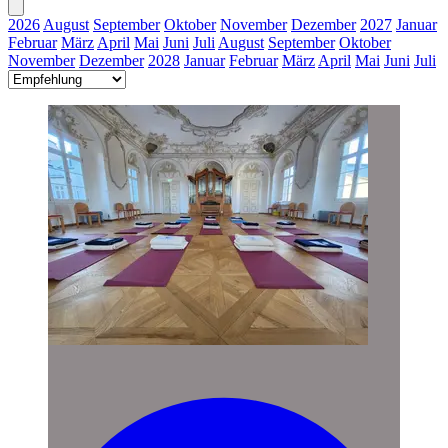
2026
August
September
Oktober
November
Dezember
2027
Januar
Februar
März
April
Mai
Juni
Juli
August
September
Oktober
November
Dezember
2028
Januar
Februar
März
April
Mai
Juni
Juli