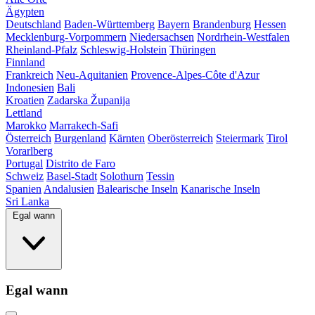
Ägypten
Deutschland
Baden-Württemberg
Bayern
Brandenburg
Hessen
Mecklenburg-Vorpommern
Niedersachsen
Nordrhein-Westfalen
Rheinland-Pfalz
Schleswig-Holstein
Thüringen
Finnland
Frankreich
Neu-Aquitanien
Provence-Alpes-Côte d'Azur
Indonesien
Bali
Kroatien
Zadarska Županija
Lettland
Marokko
Marrakech-Safi
Österreich
Burgenland
Kärnten
Oberösterreich
Steiermark
Tirol
Vorarlberg
Portugal
Distrito de Faro
Schweiz
Basel-Stadt
Solothurn
Tessin
Spanien
Andalusien
Balearische Inseln
Kanarische Inseln
Sri Lanka
Egal wann
Egal wann