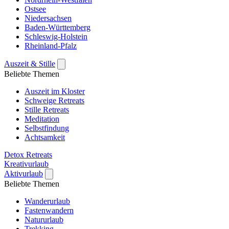
Ostsee
Niedersachsen
Baden-Württemberg
Schleswig-Holstein
Rheinland-Pfalz
Auszeit & Stille
Beliebte Themen
Auszeit im Kloster
Schweige Retreats
Stille Retreats
Meditation
Selbstfindung
Achtsamkeit
Detox Retreats
Kreativurlaub
Aktivurlaub
Beliebte Themen
Wanderurlaub
Fastenwandern
Natururlaub
Trekking