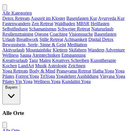
Alle Kategorien
Detox Retreats
Auszeit im Kloster
Basenfasten Kur
Ayurveda Kur
Fastenwandern
Zen Retreat
Waldbaden
MBSR
Heilfasten
Selbstfindung
Schamanismus
Schweige Retreat
Natururlaub
Resilienztraining
Qigong
Coaching
Visionssuche
Basenfasten
Urlaub
Breathwork
Stille Retreat
Achtsamkeit
Digital Detox
Bewusstsein, Seele, Sinne & Geist
Meditation
Aktivurlaub
Mountainbike
Klettern
Skifahren
Wandern
Adventure
Wellness
Sauna
Atemtechniken
Entspannung
Kreativurlaub
Tanz
Malen
Kreatives Schreiben
Kunsttherapie
Kochen
LandArt
Musik
Astrologie
Zeichnen
Yoga Retreats
Body & Mind
Pranayama Retreat
Hatha Yoga
Yoga
Pilates
Forrest Yoga
TriYoga
Yogalehrer Ausbildung
Vinyasa Yoga
Pilates
Yin Yoga
Wellness Yoga
Kundalini Yoga
Bayern
Alle Orte
Alle Orte