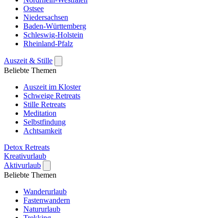
Ostsee
Niedersachsen
Baden-Württemberg
Schleswig-Holstein
Rheinland-Pfalz
Auszeit & Stille
Beliebte Themen
Auszeit im Kloster
Schweige Retreats
Stille Retreats
Meditation
Selbstfindung
Achtsamkeit
Detox Retreats
Kreativurlaub
Aktivurlaub
Beliebte Themen
Wanderurlaub
Fastenwandern
Natururlaub
Trekking