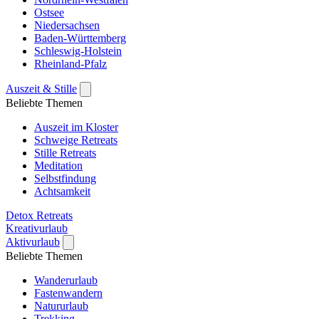
Ostsee
Niedersachsen
Baden-Württemberg
Schleswig-Holstein
Rheinland-Pfalz
Auszeit & Stille
Beliebte Themen
Auszeit im Kloster
Schweige Retreats
Stille Retreats
Meditation
Selbstfindung
Achtsamkeit
Detox Retreats
Kreativurlaub
Aktivurlaub
Beliebte Themen
Wanderurlaub
Fastenwandern
Natururlaub
Trekking