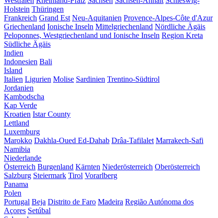
Westfalen
Rheinland-Pfalz
Sachsen
Sachsen-Anhalt
Schleswig-
Holstein
Thüringen
Frankreich
Grand Est
Neu-Aquitanien
Provence-Alpes-Côte d'Azur
Griechenland
Ionische Inseln
Mittelgriechenland
Nördliche Ägäis
Peloponnes, Westgriechenland und Ionische Inseln
Region Kreta
Südliche Ägäis
Indien
Indonesien
Bali
Island
Italien
Ligurien
Molise
Sardinien
Trentino-Südtirol
Jordanien
Kambodscha
Kap Verde
Kroatien
Istar County
Lettland
Luxemburg
Marokko
Dakhla-Oued Ed-Dahab
Drâa-Tafilalet
Marrakech-Safi
Namibia
Niederlande
Österreich
Burgenland
Kärnten
Niederösterreich
Oberösterreich
Salzburg
Steiermark
Tirol
Vorarlberg
Panama
Polen
Portugal
Beja
Distrito de Faro
Madeira
Região Autónoma dos
Açores
Setúbal