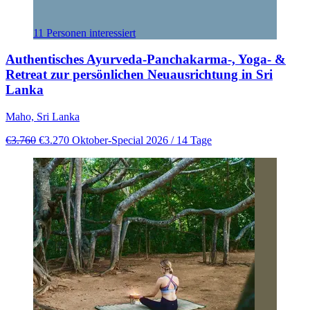
11 Personen interessiert
Authentisches Ayurveda-Panchakarma-, Yoga- &
Retreat zur persönlichen Neuausrichtung in Sri
Lanka
Maho, Sri Lanka
€3.760
€3.270
Oktober-Special 2026
/ 14 Tage