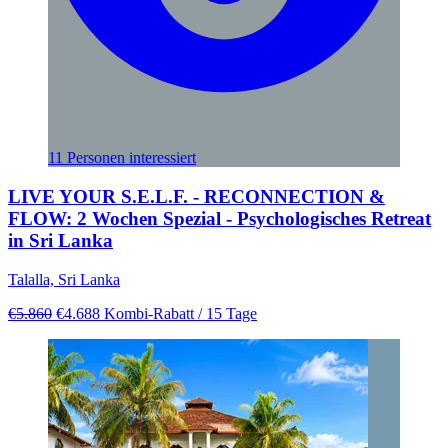
11 Personen interessiert
LIVE YOUR S.E.L.F. - RECONNECTION &
FLOW: 2 Wochen Spezial - Psychologisches Retreat
in Sri Lanka
Talalla, Sri Lanka
€5.860
€4.688
Kombi-Rabatt
/ 15 Tage