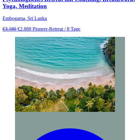
Yoga, Meditation
Embogama, Sri Lanka
€3.180
€2.888
Pioneer-Retreat
/ 8 Tage