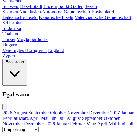
Schweden
Schweiz
Basel-Stadt
Luzern
Sankt Gallen
Tessin
Spanien
Andalusien
Autonome Gemeinschaft Baskenland
Balearische Inseln
Kanarische Inseln
Valencianische Gemeinschaft
Sri Lanka
Südafrika
Thailand
Türkei
Muğla
Şanlıurfa
Ungarn
Vereinigtes Königreich
England
Zypern
Egal wann
Egal wann
2026
August
September
Oktober
November
Dezember
2027
Januar
Februar
März
April
Mai
Juni
Juli
August
September
Oktober
November
Dezember
2028
Januar
Februar
März
April
Mai
Juni
Juli