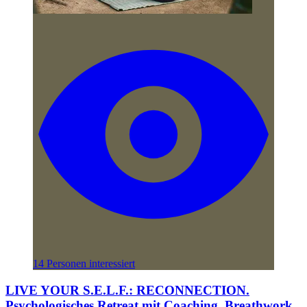
14 Personen interessiert
LIVE YOUR S.E.L.F.: RECONNECTION.
Psychologisches Retreat mit Coaching, Breathwork,