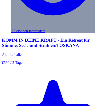
7 Personen interessiert
KOMM IN DEINE KRAFT - Ein Retreat für
Stimme, Seele und Strahlen/TOSKANA
Aramo, Italien
€560
/ 5 Tage