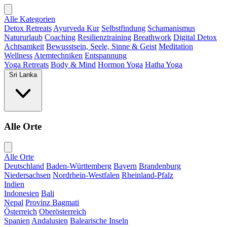
Alle Kategorien
Detox Retreats
Ayurveda Kur
Selbstfindung
Schamanismus
Natururlaub
Coaching
Resilienztraining
Breathwork
Digital Detox
Achtsamkeit
Bewusstsein, Seele, Sinne & Geist
Meditation
Wellness
Atemtechniken
Entspannung
Yoga Retreats
Body & Mind
Hormon Yoga
Hatha Yoga
Sri Lanka
Alle Orte
Alle Orte
Deutschland
Baden-Württemberg
Bayern
Brandenburg
Niedersachsen
Nordrhein-Westfalen
Rheinland-Pfalz
Indien
Indonesien
Bali
Nepal
Provinz Bagmati
Österreich
Oberösterreich
Spanien
Andalusien
Balearische Inseln