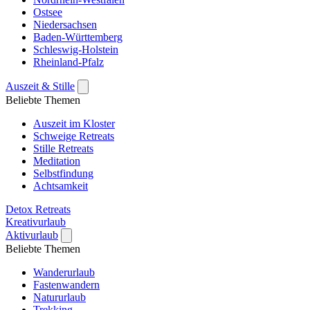
Ostsee
Niedersachsen
Baden-Württemberg
Schleswig-Holstein
Rheinland-Pfalz
Auszeit & Stille
Beliebte Themen
Auszeit im Kloster
Schweige Retreats
Stille Retreats
Meditation
Selbstfindung
Achtsamkeit
Detox Retreats
Kreativurlaub
Aktivurlaub
Beliebte Themen
Wanderurlaub
Fastenwandern
Natururlaub
Trekking