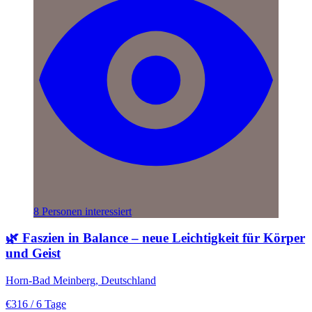
8 Personen interessiert
🌿 Faszien in Balance – neue Leichtigkeit für Körper
und Geist
Horn-Bad Meinberg, Deutschland
€316
/ 6 Tage