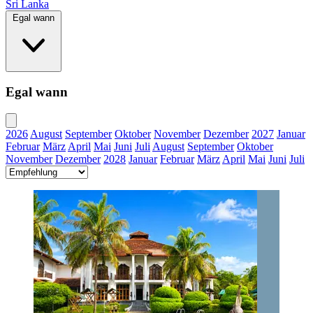
Sri Lanka
Egal wann
Egal wann
2026
August
September
Oktober
November
Dezember
2027
Januar
Februar
März
April
Mai
Juni
Juli
August
September
Oktober
November
Dezember
2028
Januar
Februar
März
April
Mai
Juni
Juli