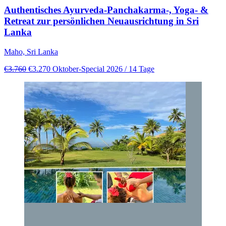
Authentisches Ayurveda-Panchakarma-, Yoga- &
Retreat zur persönlichen Neuausrichtung in Sri
Lanka
Maho, Sri Lanka
€3.760
€3.270
Oktober-Special 2026
/ 14 Tage