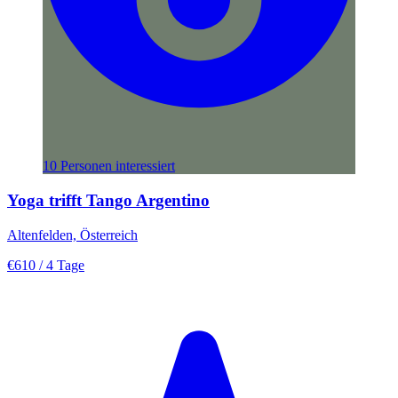
10 Personen interessiert
Yoga trifft Tango Argentino
Altenfelden, Österreich
€610
/ 4 Tage