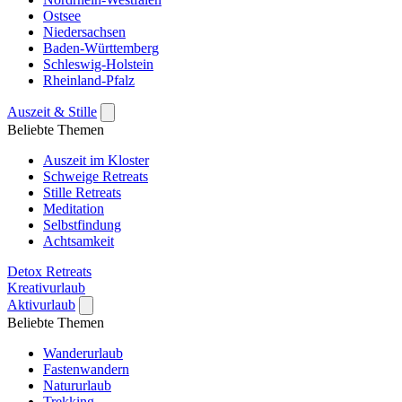
Ostsee
Niedersachsen
Baden-Württemberg
Schleswig-Holstein
Rheinland-Pfalz
Auszeit & Stille
Beliebte Themen
Auszeit im Kloster
Schweige Retreats
Stille Retreats
Meditation
Selbstfindung
Achtsamkeit
Detox Retreats
Kreativurlaub
Aktivurlaub
Beliebte Themen
Wanderurlaub
Fastenwandern
Natururlaub
Trekking