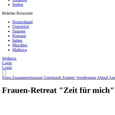
Surfen
Beliebte Reiseziele
Deutschland
Österreich
Spanien
Portugal
Italien
Marokko
Mallorca
Wellness
Login
Login
Fotos
Zusammenfassung
Unterkunft
Zimmer
Verpflegung
Ablauf
Anr
Frauen-Retreat "Zeit für mich"