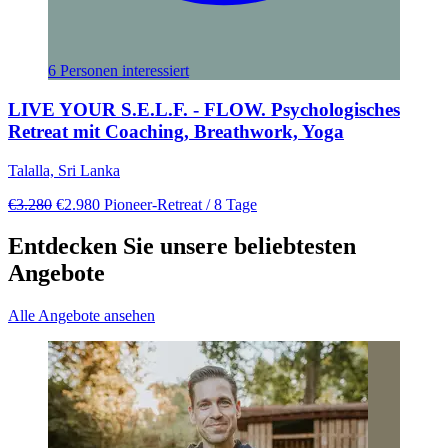
6 Personen interessiert
LIVE YOUR S.E.L.F. - FLOW. Psychologisches
Retreat mit Coaching, Breathwork, Yoga
Talalla, Sri Lanka
€3.280
€2.980
Pioneer-Retreat
/ 8 Tage
Entdecken Sie unsere beliebtesten
Angebote
Alle Angebote ansehen