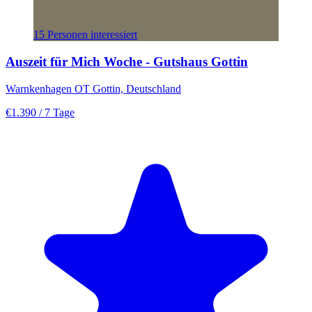
15 Personen interessiert
Auszeit für Mich Woche - Gutshaus Gottin
Warnkenhagen OT Gottin, Deutschland
€1.390
/ 7 Tage