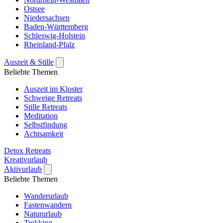
Ostsee
Niedersachsen
Baden-Württemberg
Schleswig-Holstein
Rheinland-Pfalz
Auszeit & Stille
Beliebte Themen
Auszeit im Kloster
Schweige Retreats
Stille Retreats
Meditation
Selbstfindung
Achtsamkeit
Detox Retreats
Kreativurlaub
Aktivurlaub
Beliebte Themen
Wanderurlaub
Fastenwandern
Natururlaub
Trekking