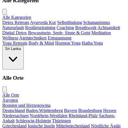
Alle Kategorien
Alle Kategorien
Detox Retreats
Ayurveda Kur
Selbstfindung
Schamanismus
Natururlaub
Resilienztraining
Coaching
Breathwork
Achtsamkeit
Digital Detox
Bewusstsein, Seele, Sinne & Geist
Meditation
Wellness
Atemtechniken
Entspannung
Yoga Retreats
Body & Mind
Hormon Yoga
Hatha Yoga
Sri Lanka
Alle Orte
Alle Orte
Ägypten
Bosnien und Herzegowina
Deutschland
Baden-Württemberg
Bayern
Brandenburg
Hessen
Niedersachsen
Nordrhein-Westfalen
Rheinland-Pfalz
Sachsen-
Anhalt
Schleswig-Holstein
Thüringen
Griechenland
Ionische Inseln
Mittelgriechenland
Nördliche Ägäis