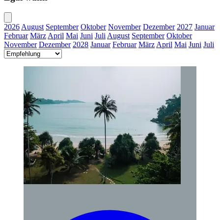
2026
August
September
Oktober
November
Dezember
2027
Januar
Februar
März
April
Mai
Juni
Juli
August
September
Oktober
November
Dezember
2028
Januar
Februar
März
April
Mai
Juni
Juli