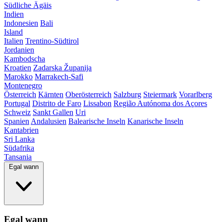
Südliche Ägäis
Indien
Indonesien
Bali
Island
Italien
Trentino-Südtirol
Jordanien
Kambodscha
Kroatien
Zadarska Županija
Marokko
Marrakech-Safi
Montenegro
Österreich
Kärnten
Oberösterreich
Salzburg
Steiermark
Vorarlberg
Portugal
Distrito de Faro
Lissabon
Região Autónoma dos Açores
Schweiz
Sankt Gallen
Uri
Spanien
Andalusien
Balearische Inseln
Kanarische Inseln
Kantabrien
Sri Lanka
Südafrika
Tansania
Egal wann
Egal wann