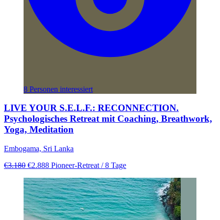
8 Personen interessiert
LIVE YOUR S.E.L.F.: RECONNECTION.
Psychologisches Retreat mit Coaching, Breathwork,
Yoga, Meditation
Embogama, Sri Lanka
€3.180
€2.888
Pioneer-Retreat
/ 8 Tage