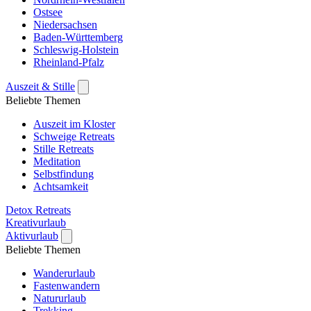
Ostsee
Niedersachsen
Baden-Württemberg
Schleswig-Holstein
Rheinland-Pfalz
Auszeit & Stille
Beliebte Themen
Auszeit im Kloster
Schweige Retreats
Stille Retreats
Meditation
Selbstfindung
Achtsamkeit
Detox Retreats
Kreativurlaub
Aktivurlaub
Beliebte Themen
Wanderurlaub
Fastenwandern
Natururlaub
Trekking