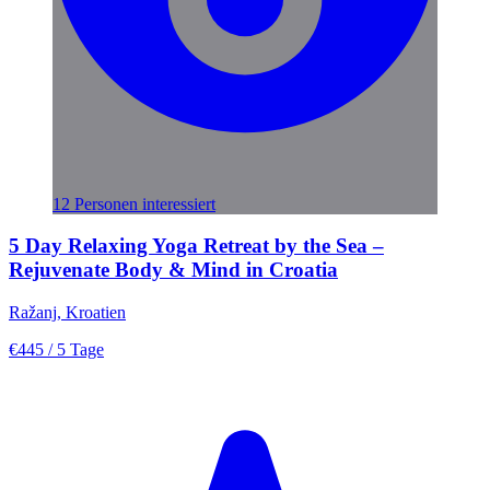
12 Personen interessiert
5 Day Relaxing Yoga Retreat by the Sea –
Rejuvenate Body & Mind in Croatia
Ražanj, Kroatien
€445
/ 5 Tage