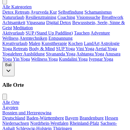
Alle Kategorien
Detox Retreats
Ayurveda Kur
Selbstfindung
Schamanismus
Natururlaub
Resilienztraining
Coaching
Visionssuche
Breathwork
Achtsamkeit
Vipassana
Digital Detox
Bewusstsein, Seele, Sinne &
Geist
Meditation
Aktivurlaub
SUP (Stand Up Paddling)
Tauchen
Adventure
Wellness
Atemtechniken
Entspannung
Kreativurlaub
Malen
Kunsttherapie
Kochen
LandArt
Astrologie
Yoga Retreats
Body & Mind
SUP Yoga
Vini Yoga
Aerial Yoga
Yogalehrer Ausbildung
Sivananda Yoga
Ashtanga Yoga
Anusara
Yoga
Yin Yoga
Wellness Yoga
Kundalini Yoga
Iyengar Yoga
Bali
Alle Orte
Alle Orte
Ägypten
Bosnien und Herzegowina
Deutschland
Baden-Württemberg
Bayern
Brandenburg
Hessen
Niedersachsen
Nordrhein-Westfalen
Rheinland-Pfalz
Sachsen-
Anhalt
Schleswig-Holstein
Thüringen