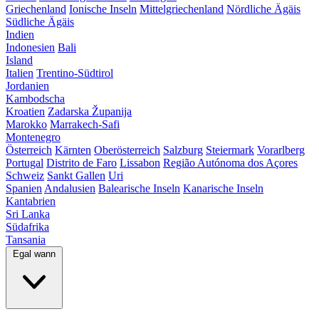
Griechenland
Ionische Inseln
Mittelgriechenland
Nördliche Ägäis
Südliche Ägäis
Indien
Indonesien
Bali
Island
Italien
Trentino-Südtirol
Jordanien
Kambodscha
Kroatien
Zadarska Županija
Marokko
Marrakech-Safi
Montenegro
Österreich
Kärnten
Oberösterreich
Salzburg
Steiermark
Vorarlberg
Portugal
Distrito de Faro
Lissabon
Região Autónoma dos Açores
Schweiz
Sankt Gallen
Uri
Spanien
Andalusien
Balearische Inseln
Kanarische Inseln
Kantabrien
Sri Lanka
Südafrika
Tansania
Egal wann