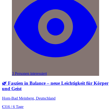
3 Personen interessiert
🌿 Faszien in Balance – neue Leichtigkeit für Körper
und Geist
Horn-Bad Meinberg, Deutschland
€316
/ 6 Tage