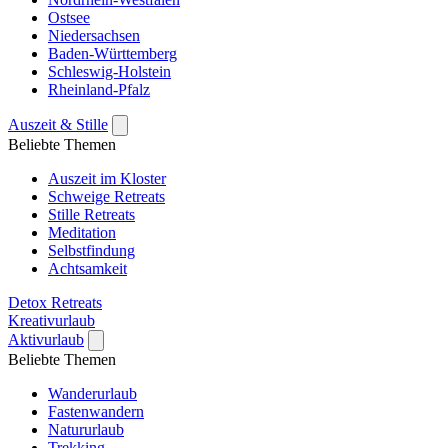
Ostsee
Niedersachsen
Baden-Württemberg
Schleswig-Holstein
Rheinland-Pfalz
Auszeit & Stille
Beliebte Themen
Auszeit im Kloster
Schweige Retreats
Stille Retreats
Meditation
Selbstfindung
Achtsamkeit
Detox Retreats
Kreativurlaub
Aktivurlaub
Beliebte Themen
Wanderurlaub
Fastenwandern
Natururlaub
Trekking