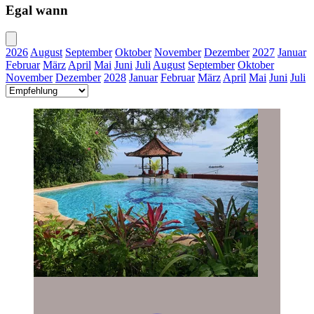
Egal wann
2026
August
September
Oktober
November
Dezember
2027
Januar
Februar
März
April
Mai
Juni
Juli
August
September
Oktober
November
Dezember
2028
Januar
Februar
März
April
Mai
Juni
Juli