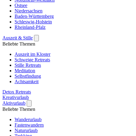
Ostsee
Niedersachsen
Baden-Württemberg
Schleswig-Holstein
Rheinland-Pfalz
Auszeit & Stille
Beliebte Themen
Auszeit im Kloster
Schweige Retreats
Stille Retreats
Meditation
Selbstfindung
Achtsamkeit
Detox Retreats
Kreativurlaub
Aktivurlaub
Beliebte Themen
Wanderurlaub
Fastenwandern
Natururlaub
Trekking