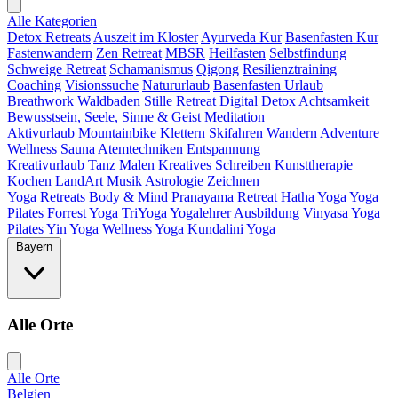
Alle Kategorien
Detox Retreats
Auszeit im Kloster
Ayurveda Kur
Basenfasten Kur
Fastenwandern
Zen Retreat
MBSR
Heilfasten
Selbstfindung
Schweige Retreat
Schamanismus
Qigong
Resilienztraining
Coaching
Visionssuche
Natururlaub
Basenfasten Urlaub
Breathwork
Waldbaden
Stille Retreat
Digital Detox
Achtsamkeit
Bewusstsein, Seele, Sinne & Geist
Meditation
Aktivurlaub
Mountainbike
Klettern
Skifahren
Wandern
Adventure
Wellness
Sauna
Atemtechniken
Entspannung
Kreativurlaub
Tanz
Malen
Kreatives Schreiben
Kunsttherapie
Kochen
LandArt
Musik
Astrologie
Zeichnen
Yoga Retreats
Body & Mind
Pranayama Retreat
Hatha Yoga
Yoga
Pilates
Forrest Yoga
TriYoga
Yogalehrer Ausbildung
Vinyasa Yoga
Pilates
Yin Yoga
Wellness Yoga
Kundalini Yoga
Bayern
Alle Orte
Alle Orte
Belgien