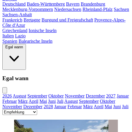
Deutschland
Baden-Württemberg
Bayern
Brandenburg
Mecklenburg-Vorpommern
Niedersachsen
Rheinland-Pfalz
Sachsen
Sachsen-Anhalt
Frankreich
Bretagne
Burgund und Freigrafschaft
Provence-Alpes-
Côte d'Azur
Griechenland
Ionische Inseln
Italien
Lazio
Spanien
Balearische Inseln
Egal wann
Egal wann
2026
August
September
Oktober
November
Dezember
2027
Januar
Februar
März
April
Mai
Juni
Juli
August
September
Oktober
November
Dezember
2028
Januar
Februar
März
April
Mai
Juni
Juli