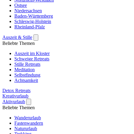
Ostsee
Niedersachsen
Baden-Württemberg
Schleswig-Holstein
Rheinland-Pfalz
Auszeit & Stille
Beliebte Themen
Auszeit im Kloster
Schweige Retreats
Stille Retreats
Meditation
Selbstfindung
Achtsamkeit
Detox Retreats
Kreativurlaub
Aktivurlaub
Beliebte Themen
Wanderurlaub
Fastenwandern
Natururlaub
Trekking