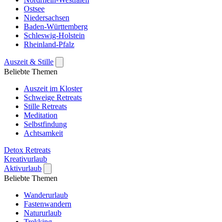
Ostsee
Niedersachsen
Baden-Württemberg
Schleswig-Holstein
Rheinland-Pfalz
Auszeit & Stille
Beliebte Themen
Auszeit im Kloster
Schweige Retreats
Stille Retreats
Meditation
Selbstfindung
Achtsamkeit
Detox Retreats
Kreativurlaub
Aktivurlaub
Beliebte Themen
Wanderurlaub
Fastenwandern
Natururlaub
Trekking