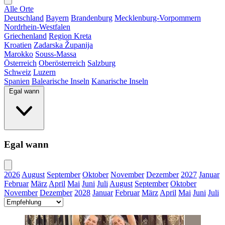
Alle Orte
Deutschland
Bayern
Brandenburg
Mecklenburg-Vorpommern
Nordrhein-Westfalen
Griechenland
Region Kreta
Kroatien
Zadarska Županija
Marokko
Souss-Massa
Österreich
Oberösterreich
Salzburg
Schweiz
Luzern
Spanien
Balearische Inseln
Kanarische Inseln
Egal wann
Egal wann
2026
August
September
Oktober
November
Dezember
2027
Januar
Februar
März
April
Mai
Juni
Juli
August
September
Oktober
November
Dezember
2028
Januar
Februar
März
April
Mai
Juni
Juli