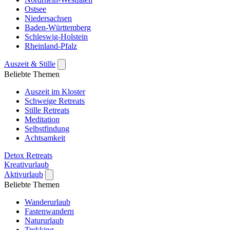
Ostsee
Niedersachsen
Baden-Württemberg
Schleswig-Holstein
Rheinland-Pfalz
Auszeit & Stille
Beliebte Themen
Auszeit im Kloster
Schweige Retreats
Stille Retreats
Meditation
Selbstfindung
Achtsamkeit
Detox Retreats
Kreativurlaub
Aktivurlaub
Beliebte Themen
Wanderurlaub
Fastenwandern
Natururlaub
Trekking