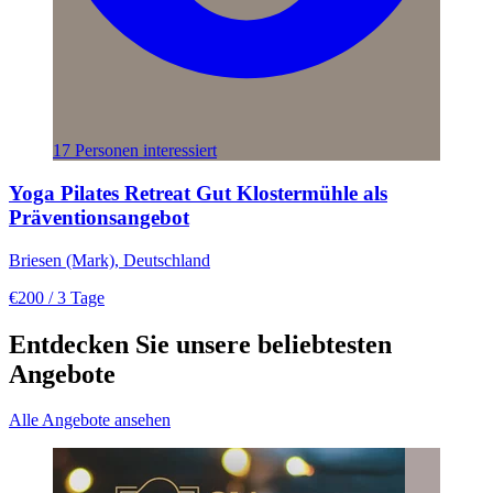
17 Personen interessiert
Yoga Pilates Retreat Gut Klostermühle als
Präventionsangebot
Briesen (Mark), Deutschland
€200
/ 3 Tage
Entdecken Sie unsere beliebtesten
Angebote
Alle Angebote ansehen