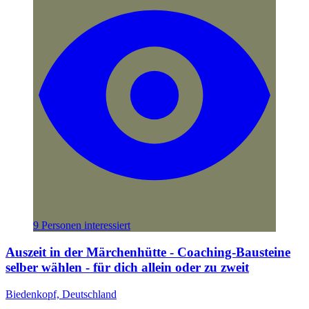
9 Personen interessiert
Auszeit in der Märchenhütte - Coaching-Bausteine
selber wählen - für dich allein oder zu zweit
Biedenkopf, Deutschland