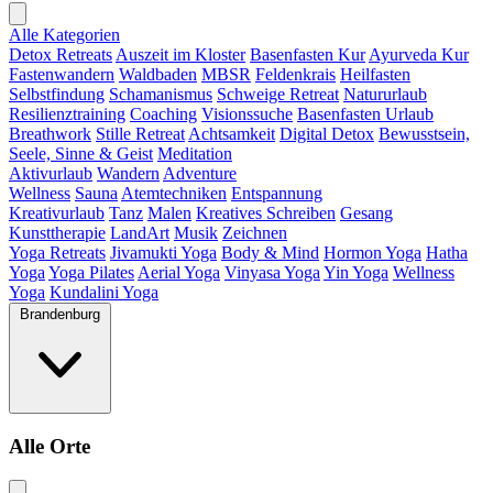
Alle Kategorien
Detox Retreats
Auszeit im Kloster
Basenfasten Kur
Ayurveda Kur
Fastenwandern
Waldbaden
MBSR
Feldenkrais
Heilfasten
Selbstfindung
Schamanismus
Schweige Retreat
Natururlaub
Resilienztraining
Coaching
Visionssuche
Basenfasten Urlaub
Breathwork
Stille Retreat
Achtsamkeit
Digital Detox
Bewusstsein,
Seele, Sinne & Geist
Meditation
Aktivurlaub
Wandern
Adventure
Wellness
Sauna
Atemtechniken
Entspannung
Kreativurlaub
Tanz
Malen
Kreatives Schreiben
Gesang
Kunsttherapie
LandArt
Musik
Zeichnen
Yoga Retreats
Jivamukti Yoga
Body & Mind
Hormon Yoga
Hatha
Yoga
Yoga Pilates
Aerial Yoga
Vinyasa Yoga
Yin Yoga
Wellness
Yoga
Kundalini Yoga
Brandenburg
Alle Orte