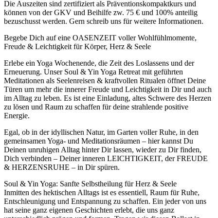
Die Auszeiten sind zertifiziert als Präventionskompaktkurs und
können von der GKV und Beihilfe zw. 75 € und 100% anteilig
bezuschusst werden. Gern schreib uns für weitere Informationen.
Begebe Dich auf eine OASENZEIT voller Wohlfühlmomente,
Freude & Leichtigkeit für Körper, Herz & Seele
Erlebe ein Yoga Wochenende, die Zeit des Loslassens und der
Erneuerung. Unser Soul & Yin Yoga Retreat mit geführten
Meditationen als Seelenreisen & kraftvollen Ritualen öffnet Deine
Türen um mehr die innerer Freude und Leichtigkeit in Dir und auch
im Alltag zu leben. Es ist eine Einladung, altes Schwere des Herzen
zu lösen und Raum zu schaffen für deine strahlende positive
Energie.
Egal, ob in der idyllischen Natur, im Garten voller Ruhe, in den
gemeinsamen Yoga- und Meditationsräumen – hier kannst Du
Deinen unruhigen Alltag hinter Dir lassen, wieder zu Dir finden,
Dich verbinden – Deiner inneren LEICHTIGKEIT, der FREUDE
& HERZENSRUHE – in Dir spüren.
Soul & Yin Yoga: Sanfte Selbstheilung für Herz & Seele
Inmitten des hektischen Alltags ist es essentiell, Raum für Ruhe,
Entschleunigung und Entspannung zu schaffen. Ein jeder von uns
hat seine ganz eigenen Geschichten erlebt, die uns ganz