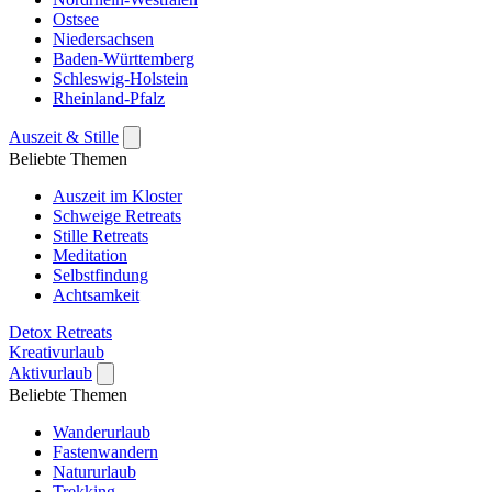
Ostsee
Niedersachsen
Baden-Württemberg
Schleswig-Holstein
Rheinland-Pfalz
Auszeit & Stille
Beliebte Themen
Auszeit im Kloster
Schweige Retreats
Stille Retreats
Meditation
Selbstfindung
Achtsamkeit
Detox Retreats
Kreativurlaub
Aktivurlaub
Beliebte Themen
Wanderurlaub
Fastenwandern
Natururlaub
Trekking