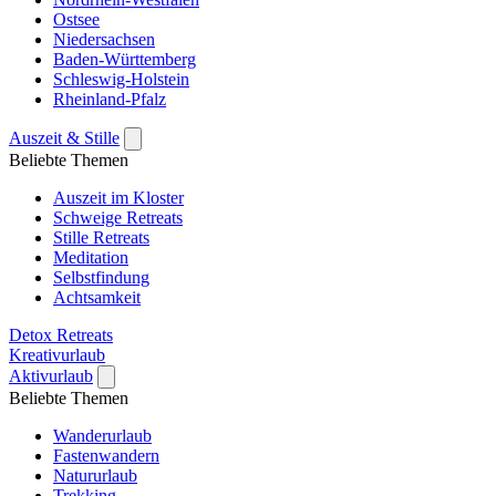
Ostsee
Niedersachsen
Baden-Württemberg
Schleswig-Holstein
Rheinland-Pfalz
Auszeit & Stille
Beliebte Themen
Auszeit im Kloster
Schweige Retreats
Stille Retreats
Meditation
Selbstfindung
Achtsamkeit
Detox Retreats
Kreativurlaub
Aktivurlaub
Beliebte Themen
Wanderurlaub
Fastenwandern
Natururlaub
Trekking