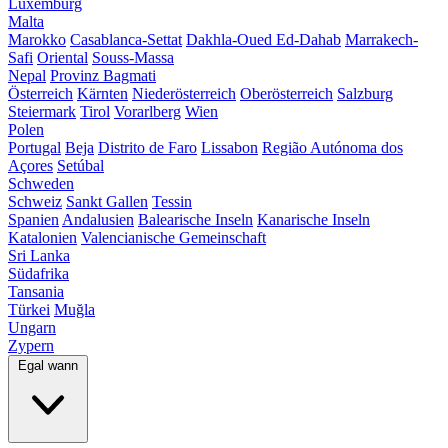
Luxemburg
Malta
Marokko
Casablanca-Settat
Dakhla-Oued Ed-Dahab
Marrakech-
Safi
Oriental
Souss-Massa
Nepal
Provinz Bagmati
Österreich
Kärnten
Niederösterreich
Oberösterreich
Salzburg
Steiermark
Tirol
Vorarlberg
Wien
Polen
Portugal
Beja
Distrito de Faro
Lissabon
Região Autónoma dos
Açores
Setúbal
Schweden
Schweiz
Sankt Gallen
Tessin
Spanien
Andalusien
Balearische Inseln
Kanarische Inseln
Katalonien
Valencianische Gemeinschaft
Sri Lanka
Südafrika
Tansania
Türkei
Muğla
Ungarn
Zypern
Egal wann