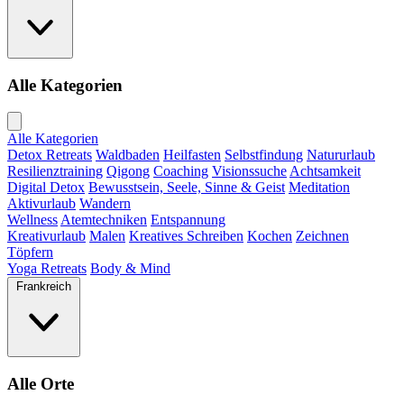
Alle Kategorien
Alle Kategorien
Detox Retreats
Waldbaden
Heilfasten
Selbstfindung
Natururlaub
Resilienztraining
Qigong
Coaching
Visionssuche
Achtsamkeit
Digital Detox
Bewusstsein, Seele, Sinne & Geist
Meditation
Aktivurlaub
Wandern
Wellness
Atemtechniken
Entspannung
Kreativurlaub
Malen
Kreatives Schreiben
Kochen
Zeichnen
Töpfern
Yoga Retreats
Body & Mind
Frankreich
Alle Orte