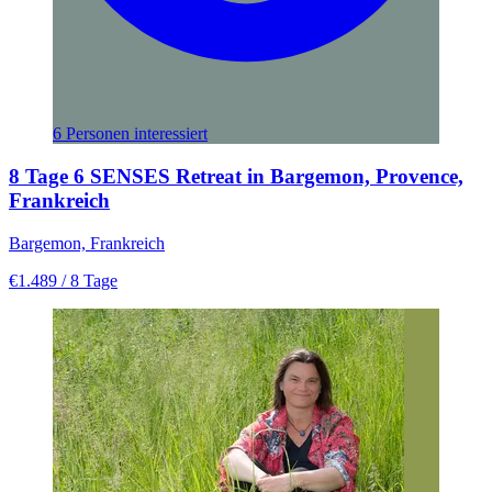
6 Personen interessiert
8 Tage 6 SENSES Retreat in Bargemon, Provence,
Frankreich
Bargemon, Frankreich
€1.489
/ 8 Tage