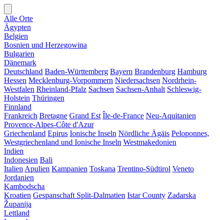
Alle Orte
Ägypten
Belgien
Bosnien und Herzegowina
Bulgarien
Dänemark
Deutschland
Baden-Württemberg
Bayern
Brandenburg
Hamburg
Hessen
Mecklenburg-Vorpommern
Niedersachsen
Nordrhein-
Westfalen
Rheinland-Pfalz
Sachsen
Sachsen-Anhalt
Schleswig-
Holstein
Thüringen
Finnland
Frankreich
Bretagne
Grand Est
Île-de-France
Neu-Aquitanien
Provence-Alpes-Côte d'Azur
Griechenland
Epirus
Ionische Inseln
Nördliche Ägäis
Peloponnes,
Westgriechenland und Ionische Inseln
Westmakedonien
Indien
Indonesien
Bali
Italien
Apulien
Kampanien
Toskana
Trentino-Südtirol
Veneto
Jordanien
Kambodscha
Kroatien
Gespanschaft Split-Dalmatien
Istar County
Zadarska
Županija
Lettland