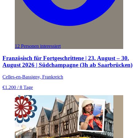
12 Personen interessiert
Französisch für Fortgeschrittene | 23. August – 30.
August 2026 | Südchampagne (3h ab Saarbrücken)
Celles-en-Bassigny, Frankreich
€1.200
/ 8 Tage