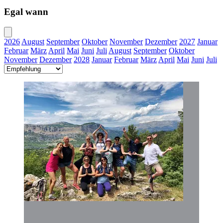
Egal wann
2026
August
September
Oktober
November
Dezember
2027
Januar
Februar
März
April
Mai
Juni
Juli
August
September
Oktober
November
Dezember
2028
Januar
Februar
März
April
Mai
Juni
Juli