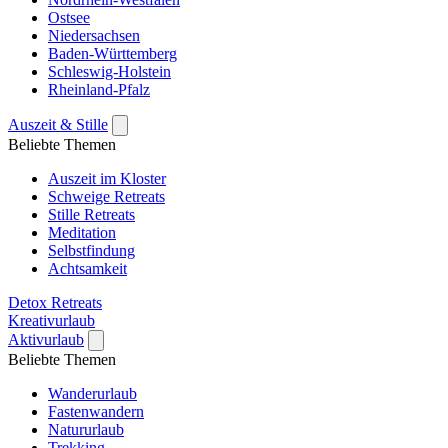
Ostsee
Niedersachsen
Baden-Württemberg
Schleswig-Holstein
Rheinland-Pfalz
Auszeit & Stille
Beliebte Themen
Auszeit im Kloster
Schweige Retreats
Stille Retreats
Meditation
Selbstfindung
Achtsamkeit
Detox Retreats
Kreativurlaub
Aktivurlaub
Beliebte Themen
Wanderurlaub
Fastenwandern
Natururlaub
Trekking