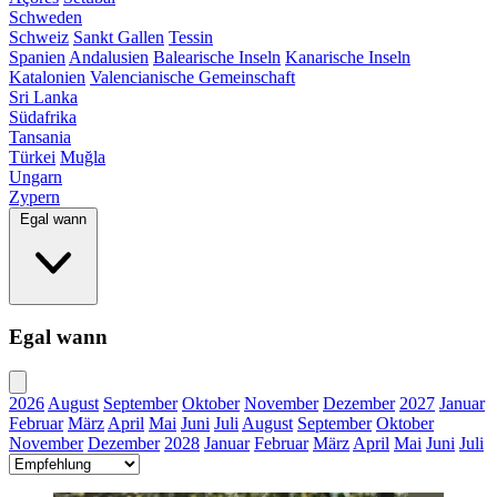
Schweden
Schweiz
Sankt Gallen
Tessin
Spanien
Andalusien
Balearische Inseln
Kanarische Inseln
Katalonien
Valencianische Gemeinschaft
Sri Lanka
Südafrika
Tansania
Türkei
Muğla
Ungarn
Zypern
Egal wann
Egal wann
2026
August
September
Oktober
November
Dezember
2027
Januar
Februar
März
April
Mai
Juni
Juli
August
September
Oktober
November
Dezember
2028
Januar
Februar
März
April
Mai
Juni
Juli