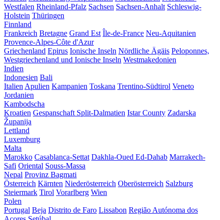
Westfalen
Rheinland-Pfalz
Sachsen
Sachsen-Anhalt
Schleswig-
Holstein
Thüringen
Finnland
Frankreich
Bretagne
Grand Est
Île-de-France
Neu-Aquitanien
Provence-Alpes-Côte d'Azur
Griechenland
Epirus
Ionische Inseln
Nördliche Ägäis
Peloponnes,
Westgriechenland und Ionische Inseln
Westmakedonien
Indien
Indonesien
Bali
Italien
Apulien
Kampanien
Toskana
Trentino-Südtirol
Veneto
Jordanien
Kambodscha
Kroatien
Gespanschaft Split-Dalmatien
Istar County
Zadarska
Županija
Lettland
Luxemburg
Malta
Marokko
Casablanca-Settat
Dakhla-Oued Ed-Dahab
Marrakech-
Safi
Oriental
Souss-Massa
Nepal
Provinz Bagmati
Österreich
Kärnten
Niederösterreich
Oberösterreich
Salzburg
Steiermark
Tirol
Vorarlberg
Wien
Polen
Portugal
Beja
Distrito de Faro
Lissabon
Região Autónoma dos
Açores
Setúbal