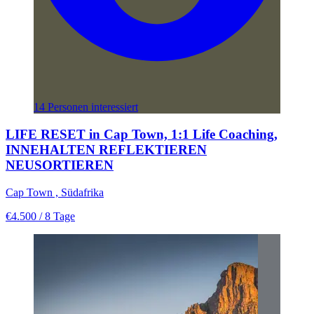
14 Personen interessiert
LIFE RESET in Cap Town, 1:1 Life Coaching,
INNEHALTEN REFLEKTIEREN
NEUSORTIEREN
Cap Town , Südafrika
€4.500
/ 8 Tage