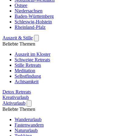
Ostsee
Niedersachsen
Baden-Württemberg
Schleswig-Holstein
Rheinland-Pfalz
Auszeit & Stille
Beliebte Themen
Auszeit im Kloster
Schweige Retreats
Stille Retreats
Meditation
Selbstfindung
Achtsamkeit
Detox Retreats
Kreativurlaub
Aktivurlaub
Beliebte Themen
Wanderurlaub
Fastenwandern
Natururlaub
Trekking