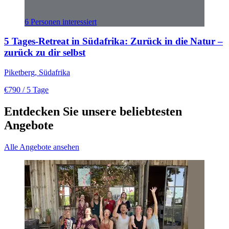
6 Personen interessiert
5 Tages-Retreat in Südafrika: Zurück in die Natur –
zurück zu dir selbst
Piketberg, Südafrika
€790
/ 5 Tage
Entdecken Sie unsere beliebtesten
Angebote
Alle Angebote ansehen