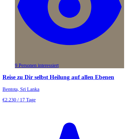
9 Personen interessiert
Reise zu Dir selbst Heilung auf allen Ebenen
Bentota, Sri Lanka
€2.230
/ 17 Tage