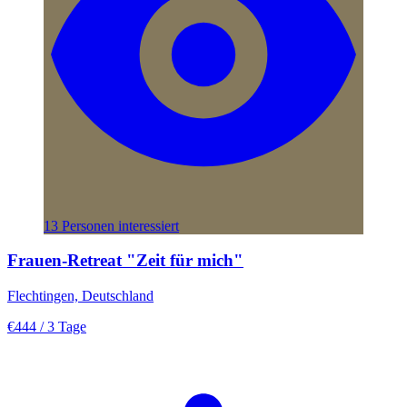
13 Personen interessiert
Frauen-Retreat "Zeit für mich"
Flechtingen, Deutschland
€444
/ 3 Tage