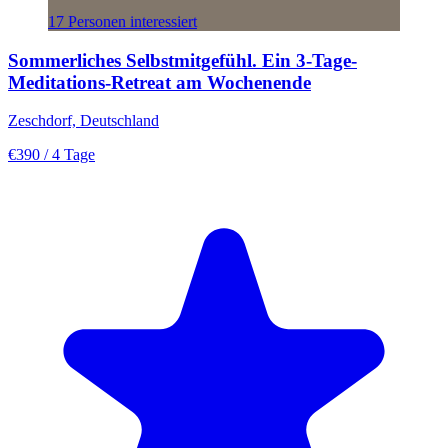
17 Personen interessiert
Sommerliches Selbstmitgefühl. Ein 3-Tage-
Meditations-Retreat am Wochenende
Zeschdorf, Deutschland
€390
/ 4 Tage