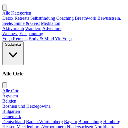
Alle Kategorien
Detox Retreats
Selbstfindung
Coaching
Breathwork
Bewusstsein,
Seele, Sinne & Geist
Meditation
Aktivurlaub
Wandern
Adventure
Wellness
Entspannung
Yoga Retreats
Body & Mind
Yin Yoga
Südafrika
Alle Orte
Alle Orte
Ägypten
Belgien
Bosnien und Herzegowina
Bulgarien
Dänemark
Deutschland
Baden-Württemberg
Bayern
Brandenburg
Hamburg
Hessen
Mecklenburg-Vorpommern
Niedersachsen
Nordrhein-