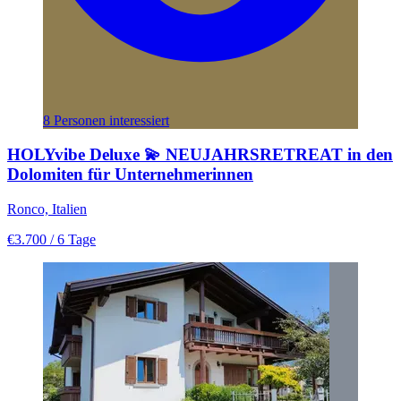
8 Personen interessiert
HOLYvibe Deluxe 💫 NEUJAHRSRETREAT in den
Dolomiten für Unternehmerinnen
Ronco, Italien
€3.700
/ 6 Tage