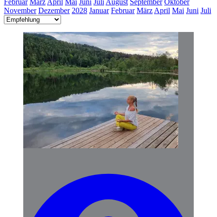
Februar
März
April
Mai
Juni
Juli
August
September
Oktober
November
Dezember
2028
Januar
Februar
März
April
Mai
Juni
Juli