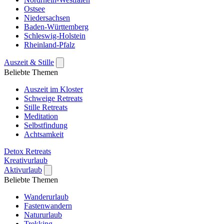
Ostsee
Niedersachsen
Baden-Württemberg
Schleswig-Holstein
Rheinland-Pfalz
Auszeit & Stille
Beliebte Themen
Auszeit im Kloster
Schweige Retreats
Stille Retreats
Meditation
Selbstfindung
Achtsamkeit
Detox Retreats
Kreativurlaub
Aktivurlaub
Beliebte Themen
Wanderurlaub
Fastenwandern
Natururlaub
Trekking