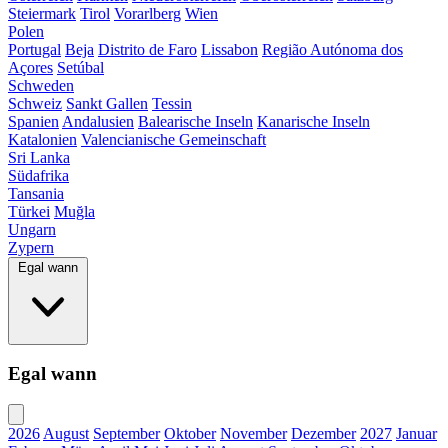
Steiermark
Tirol
Vorarlberg
Wien
Polen
Portugal
Beja
Distrito de Faro
Lissabon
Região Autónoma dos
Açores
Setúbal
Schweden
Schweiz
Sankt Gallen
Tessin
Spanien
Andalusien
Balearische Inseln
Kanarische Inseln
Katalonien
Valencianische Gemeinschaft
Sri Lanka
Südafrika
Tansania
Türkei
Muğla
Ungarn
Zypern
Egal wann
Egal wann
2026
August
September
Oktober
November
Dezember
2027
Januar