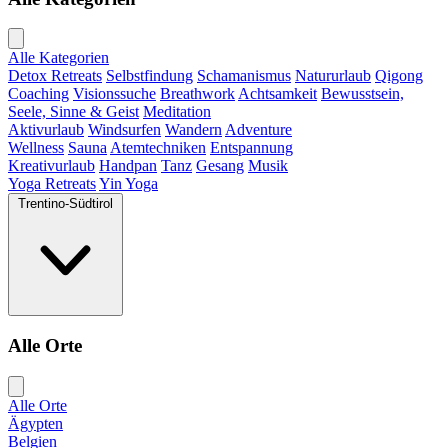
Alle Kategorien
Detox Retreats
Selbstfindung
Schamanismus
Natururlaub
Qigong
Coaching
Visionssuche
Breathwork
Achtsamkeit
Bewusstsein,
Seele, Sinne & Geist
Meditation
Aktivurlaub
Windsurfen
Wandern
Adventure
Wellness
Sauna
Atemtechniken
Entspannung
Kreativurlaub
Handpan
Tanz
Gesang
Musik
Yoga Retreats
Yin Yoga
Trentino-Südtirol
Alle Orte
Alle Orte
Ägypten
Belgien