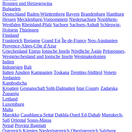
Bosnien und Herzegowina
Bulgarien
Deutschland
Baden-Württemberg
Bayern
Brandenburg
Hamburg
Hessen
Mecklenburg-Vorpommern
Niedersachsen
Nordrhein-
Westfalen
Rheinland-Pfalz
Sachsen
Sachsen-Anhalt
Schleswig-
Holstein
Thüringen
Finnland
Frankreich
Bretagne
Grand Est
Île-de-France
Neu-Aquitanien
Provence-Alpes-Côte d'Azur
Griechenland
Epirus
Ionische Inseln
Nördliche Ägäis
Peloponnes,
Westgriechenland und Ionische Inseln
Westmakedonien
Indien
Indonesien
Bali
Italien
Apulien
Kampanien
Toskana
Trentino-Südtirol
Veneto
Jordanien
Kambodscha
Kroatien
Gespanschaft Split-Dalmatien
Istar County
Zadarska
Županija
Lettland
Luxemburg
Malta
Marokko
Casablanca-Settat
Dakhla-Oued Ed-Dahab
Marrakech-
Safi
Oriental
Souss-Massa
Nepal
Provinz Bagmati
Österreich
Kärnten
Niederösterreich
Oberösterreich
Salzburg