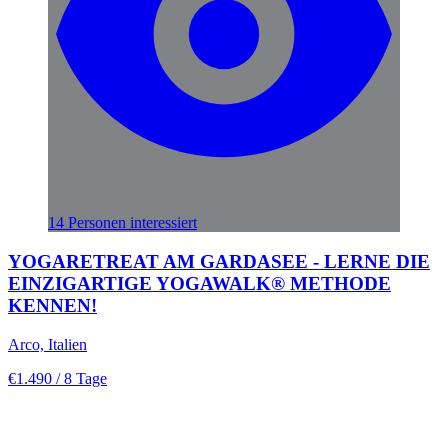
14 Personen interessiert
YOGARETREAT AM GARDASEE - LERNE DIE
EINZIGARTIGE YOGAWALK® METHODE
KENNEN!
Arco, Italien
€1.490
/ 8 Tage