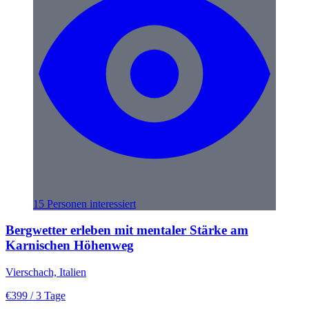
15 Personen interessiert
Bergwetter erleben mit mentaler Stärke am
Karnischen Höhenweg
Vierschach, Italien
€399
/ 3 Tage