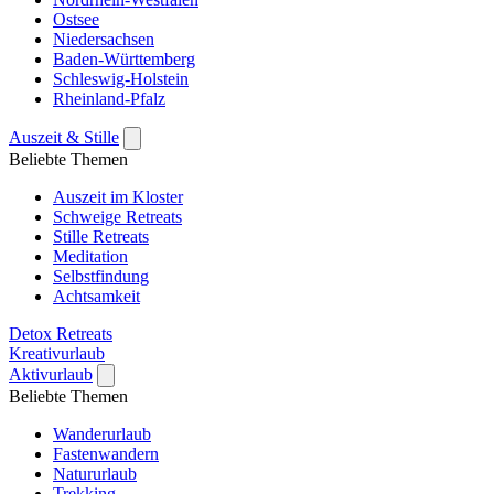
Ostsee
Niedersachsen
Baden-Württemberg
Schleswig-Holstein
Rheinland-Pfalz
Auszeit & Stille
Beliebte Themen
Auszeit im Kloster
Schweige Retreats
Stille Retreats
Meditation
Selbstfindung
Achtsamkeit
Detox Retreats
Kreativurlaub
Aktivurlaub
Beliebte Themen
Wanderurlaub
Fastenwandern
Natururlaub
Trekking