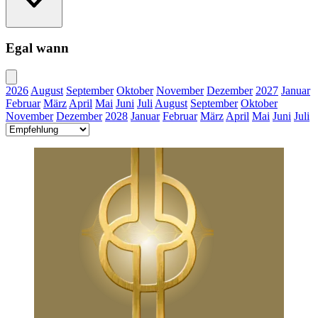
Egal wann
2026
August
September
Oktober
November
Dezember
2027
Januar
Februar
März
April
Mai
Juni
Juli
August
September
Oktober
November
Dezember
2028
Januar
Februar
März
April
Mai
Juni
Juli