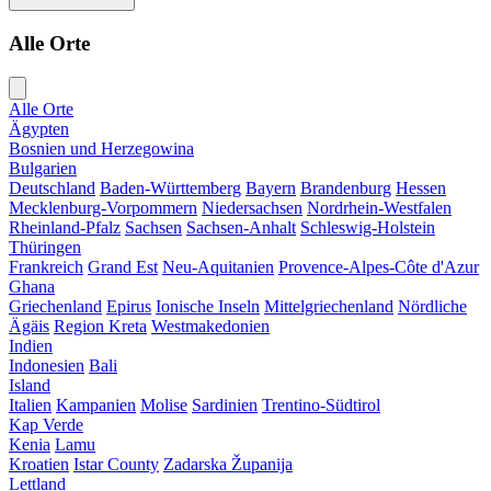
Alle Orte
Alle Orte
Ägypten
Bosnien und Herzegowina
Bulgarien
Deutschland
Baden-Württemberg
Bayern
Brandenburg
Hessen
Mecklenburg-Vorpommern
Niedersachsen
Nordrhein-Westfalen
Rheinland-Pfalz
Sachsen
Sachsen-Anhalt
Schleswig-Holstein
Thüringen
Frankreich
Grand Est
Neu-Aquitanien
Provence-Alpes-Côte d'Azur
Ghana
Griechenland
Epirus
Ionische Inseln
Mittelgriechenland
Nördliche
Ägäis
Region Kreta
Westmakedonien
Indien
Indonesien
Bali
Island
Italien
Kampanien
Molise
Sardinien
Trentino-Südtirol
Kap Verde
Kenia
Lamu
Kroatien
Istar County
Zadarska Županija
Lettland