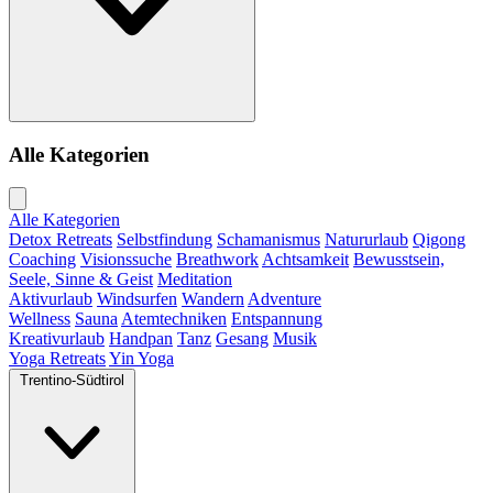
Alle Kategorien
Alle Kategorien
Detox Retreats
Selbstfindung
Schamanismus
Natururlaub
Qigong
Coaching
Visionssuche
Breathwork
Achtsamkeit
Bewusstsein,
Seele, Sinne & Geist
Meditation
Aktivurlaub
Windsurfen
Wandern
Adventure
Wellness
Sauna
Atemtechniken
Entspannung
Kreativurlaub
Handpan
Tanz
Gesang
Musik
Yoga Retreats
Yin Yoga
Trentino-Südtirol