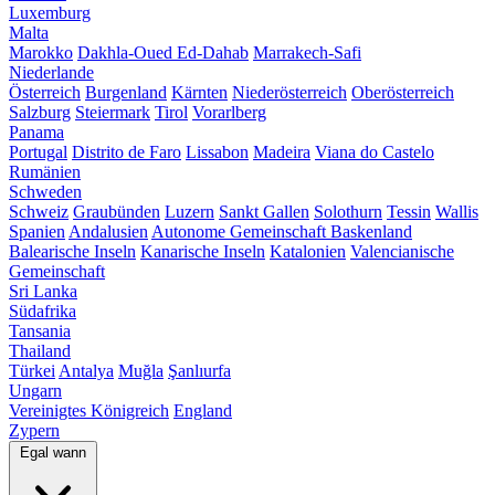
Luxemburg
Malta
Marokko
Dakhla-Oued Ed-Dahab
Marrakech-Safi
Niederlande
Österreich
Burgenland
Kärnten
Niederösterreich
Oberösterreich
Salzburg
Steiermark
Tirol
Vorarlberg
Panama
Portugal
Distrito de Faro
Lissabon
Madeira
Viana do Castelo
Rumänien
Schweden
Schweiz
Graubünden
Luzern
Sankt Gallen
Solothurn
Tessin
Wallis
Spanien
Andalusien
Autonome Gemeinschaft Baskenland
Balearische Inseln
Kanarische Inseln
Katalonien
Valencianische
Gemeinschaft
Sri Lanka
Südafrika
Tansania
Thailand
Türkei
Antalya
Muğla
Şanlıurfa
Ungarn
Vereinigtes Königreich
England
Zypern
Egal wann