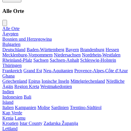
Alle Orte
Alle Orte
Ägypten
Bosnien und Herzegowina
Bulgarien
Deutschland
Baden-Württemberg
Bayern
Brandenburg
Hessen
Mecklenburg-Vorpommern
Niedersachsen
Nordrhein-Westfalen
Rheinland-Pfalz
Sachsen
Sachsen-Anhalt
Schleswig-Holstein
Thüringen
Frankreich
Grand Est
Neu-Aquitanien
Provence-Alpes-Côte d'Azur
Ghana
Griechenland
Epirus
Ionische Inseln
Mittelgriechenland
Nördliche
Ägäis
Region Kreta
Westmakedonien
Indien
Indonesien
Bali
Island
Italien
Kampanien
Molise
Sardinien
Trentino-Südtirol
Kap Verde
Kenia
Lamu
Kroatien
Istar County
Zadarska Županija
Lettland