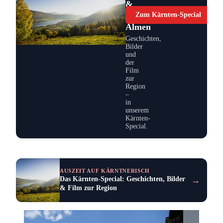
&
stille
Zum Kärnten-Special
Almen
Geschichten,
Bilder
und
der
Film
zur
Region
–
in
unserem
Kärnten-
Special.
AUSZEIT AUF KÄRNTNERISCH
→
Das Kärnten-Special: Geschichten, Bilder
& Film zur Region