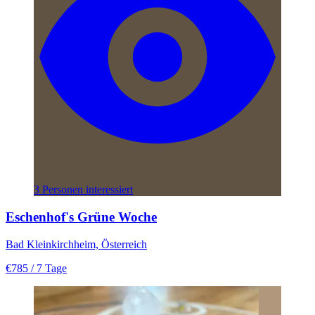
3 Personen interessiert
Eschenhof's Grüne Woche
Bad Kleinkirchheim, Österreich
€785
/ 7 Tage