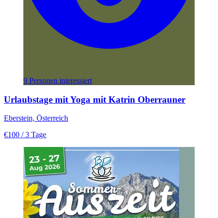
9 Personen interessiert
Urlaubstage mit Yoga mit Katrin Oberrauner
Eberstein, Österreich
€100
/ 3 Tage