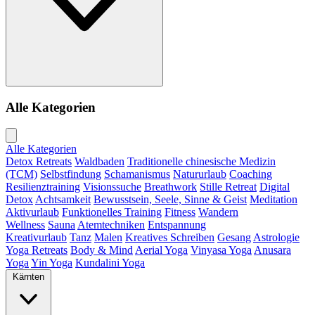
Alle Kategorien
Alle Kategorien
Detox Retreats
Waldbaden
Traditionelle chinesische Medizin
(TCM)
Selbstfindung
Schamanismus
Natururlaub
Coaching
Resilienztraining
Visionssuche
Breathwork
Stille Retreat
Digital
Detox
Achtsamkeit
Bewusstsein, Seele, Sinne & Geist
Meditation
Aktivurlaub
Funktionelles Training
Fitness
Wandern
Wellness
Sauna
Atemtechniken
Entspannung
Kreativurlaub
Tanz
Malen
Kreatives Schreiben
Gesang
Astrologie
Yoga Retreats
Body & Mind
Aerial Yoga
Vinyasa Yoga
Anusara
Yoga
Yin Yoga
Kundalini Yoga
Kärnten