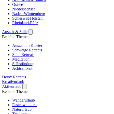
Ostsee
Niedersachsen
Baden-Württemberg
Schleswig-Holstein
Rheinland-Pfalz
Auszeit & Stille
Beliebte Themen
Auszeit im Kloster
Schweige Retreats
Stille Retreats
Meditation
Selbstfindung
Achtsamkeit
Detox Retreats
Kreativurlaub
Aktivurlaub
Beliebte Themen
Wanderurlaub
Fastenwandern
Natururlaub
Trekking