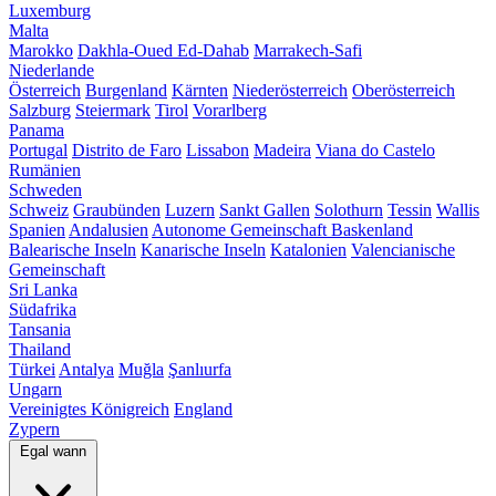
Luxemburg
Malta
Marokko
Dakhla-Oued Ed-Dahab
Marrakech-Safi
Niederlande
Österreich
Burgenland
Kärnten
Niederösterreich
Oberösterreich
Salzburg
Steiermark
Tirol
Vorarlberg
Panama
Portugal
Distrito de Faro
Lissabon
Madeira
Viana do Castelo
Rumänien
Schweden
Schweiz
Graubünden
Luzern
Sankt Gallen
Solothurn
Tessin
Wallis
Spanien
Andalusien
Autonome Gemeinschaft Baskenland
Balearische Inseln
Kanarische Inseln
Katalonien
Valencianische
Gemeinschaft
Sri Lanka
Südafrika
Tansania
Thailand
Türkei
Antalya
Muğla
Şanlıurfa
Ungarn
Vereinigtes Königreich
England
Zypern
Egal wann