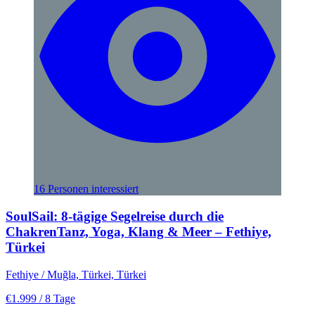
16 Personen interessiert
SoulSail: 8-tägige Segelreise durch die
ChakrenTanz, Yoga, Klang & Meer – Fethiye,
Türkei
Fethiye / Muğla, Türkei, Türkei
€1.999
/ 8 Tage