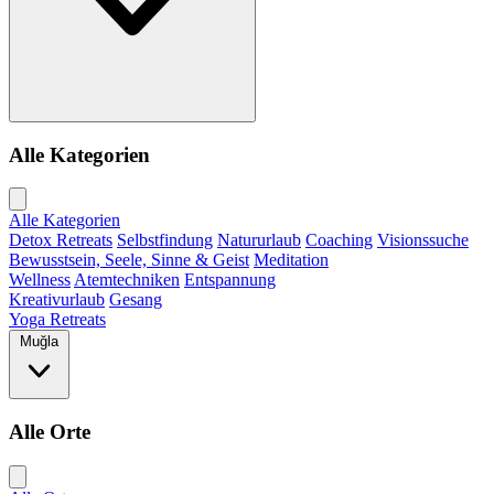
Alle Kategorien
Alle Kategorien
Detox Retreats
Selbstfindung
Natururlaub
Coaching
Visionssuche
Bewusstsein, Seele, Sinne & Geist
Meditation
Wellness
Atemtechniken
Entspannung
Kreativurlaub
Gesang
Yoga Retreats
Muğla
Alle Orte