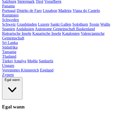
Salzburg
Steiermark
Tirol
Vorarlberg
Panama
Portugal
Distrito de Faro
Lissabon
Madeira
Viana do Castelo
Rumänien
Schweden
Schweiz
Graubünden
Luzern
Sankt Gallen
Solothurn
Tessin
Wallis
Spanien
Andalusien
Autonome Gemeinschaft Baskenland
Balearische Inseln
Kanarische Inseln
Katalonien
Valencianische
Gemeinschaft
Sri Lanka
Südafrika
Tansania
Thailand
Türkei
Antalya
Muğla
Şanlıurfa
Ungarn
Vereinigtes Königreich
England
Zypern
Egal wann
Egal wann