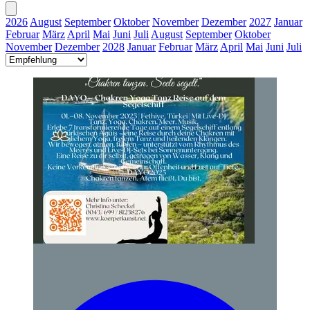
2026
August
September
Oktober
November
Dezember
2027
Januar
Februar
März
April
Mai
Juni
Juli
August
September
Oktober
November
Dezember
2028
Januar
Februar
März
April
Mai
Juni
Juli