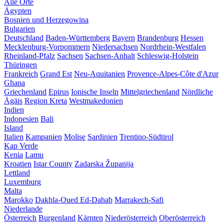
Alle Orte
Ägypten
Bosnien und Herzegowina
Bulgarien
Deutschland
Baden-Württemberg
Bayern
Brandenburg
Hessen
Mecklenburg-Vorpommern
Niedersachsen
Nordrhein-Westfalen
Rheinland-Pfalz
Sachsen
Sachsen-Anhalt
Schleswig-Holstein
Thüringen
Frankreich
Grand Est
Neu-Aquitanien
Provence-Alpes-Côte d'Azur
Ghana
Griechenland
Epirus
Ionische Inseln
Mittelgriechenland
Nördliche
Ägäis
Region Kreta
Westmakedonien
Indien
Indonesien
Bali
Island
Italien
Kampanien
Molise
Sardinien
Trentino-Südtirol
Kap Verde
Kenia
Lamu
Kroatien
Istar County
Zadarska Županija
Lettland
Luxemburg
Malta
Marokko
Dakhla-Oued Ed-Dahab
Marrakech-Safi
Niederlande
Österreich
Burgenland
Kärnten
Niederösterreich
Oberösterreich