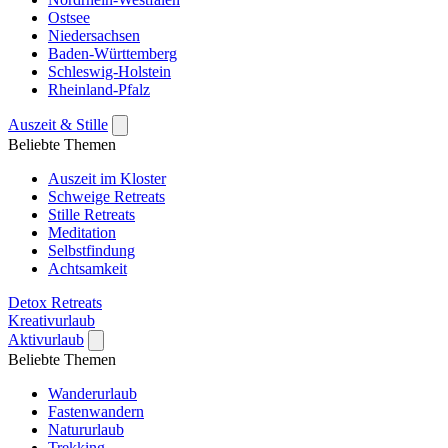
Ostsee
Niedersachsen
Baden-Württemberg
Schleswig-Holstein
Rheinland-Pfalz
Auszeit & Stille
Beliebte Themen
Auszeit im Kloster
Schweige Retreats
Stille Retreats
Meditation
Selbstfindung
Achtsamkeit
Detox Retreats
Kreativurlaub
Aktivurlaub
Beliebte Themen
Wanderurlaub
Fastenwandern
Natururlaub
Trekking