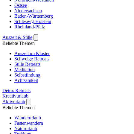
Ostsee
Niedersachsen
Baden-Württemberg
Schleswig-Holstein
Rheinland-Pfalz
Auszeit & Stille
Beliebte Themen
Auszeit im Kloster
Schweige Retreats
Stille Retreats
Meditation
Selbstfindung
Achtsamkeit
Detox Retreats
Kreativurlaub
Aktivurlaub
Beliebte Themen
Wanderurlaub
Fastenwandern
Natururlaub
Trekking