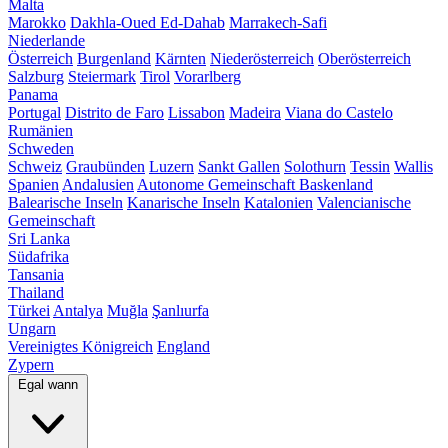
Malta
Marokko
Dakhla-Oued Ed-Dahab
Marrakech-Safi
Niederlande
Österreich
Burgenland
Kärnten
Niederösterreich
Oberösterreich
Salzburg
Steiermark
Tirol
Vorarlberg
Panama
Portugal
Distrito de Faro
Lissabon
Madeira
Viana do Castelo
Rumänien
Schweden
Schweiz
Graubünden
Luzern
Sankt Gallen
Solothurn
Tessin
Wallis
Spanien
Andalusien
Autonome Gemeinschaft Baskenland
Balearische Inseln
Kanarische Inseln
Katalonien
Valencianische
Gemeinschaft
Sri Lanka
Südafrika
Tansania
Thailand
Türkei
Antalya
Muğla
Şanlıurfa
Ungarn
Vereinigtes Königreich
England
Zypern
Egal wann