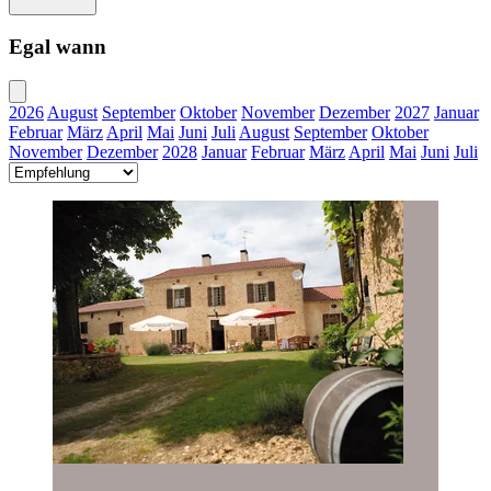
Egal wann
2026
August
September
Oktober
November
Dezember
2027
Januar
Februar
März
April
Mai
Juni
Juli
August
September
Oktober
November
Dezember
2028
Januar
Februar
März
April
Mai
Juni
Juli