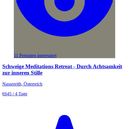
11 Personen interessiert
Schweige Meditations Retreat - Durch Achtsamkeit
zur inneren Stille
Nassereith, Österreich
€645
/ 4 Tage