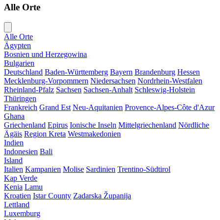
Alle Orte
Alle Orte
Ägypten
Bosnien und Herzegowina
Bulgarien
Deutschland
Baden-Württemberg
Bayern
Brandenburg
Hessen
Mecklenburg-Vorpommern
Niedersachsen
Nordrhein-Westfalen
Rheinland-Pfalz
Sachsen
Sachsen-Anhalt
Schleswig-Holstein
Thüringen
Frankreich
Grand Est
Neu-Aquitanien
Provence-Alpes-Côte d'Azur
Ghana
Griechenland
Epirus
Ionische Inseln
Mittelgriechenland
Nördliche
Ägäis
Region Kreta
Westmakedonien
Indien
Indonesien
Bali
Island
Italien
Kampanien
Molise
Sardinien
Trentino-Südtirol
Kap Verde
Kenia
Lamu
Kroatien
Istar County
Zadarska Županija
Lettland
Luxemburg