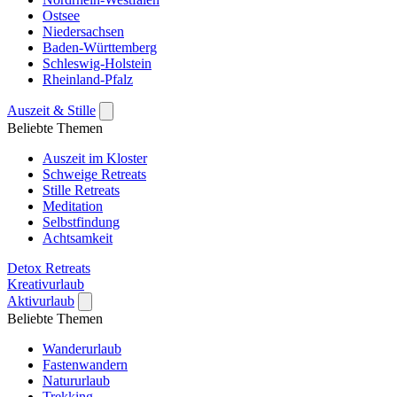
Ostsee
Niedersachsen
Baden-Württemberg
Schleswig-Holstein
Rheinland-Pfalz
Auszeit & Stille
Beliebte Themen
Auszeit im Kloster
Schweige Retreats
Stille Retreats
Meditation
Selbstfindung
Achtsamkeit
Detox Retreats
Kreativurlaub
Aktivurlaub
Beliebte Themen
Wanderurlaub
Fastenwandern
Natururlaub
Trekking