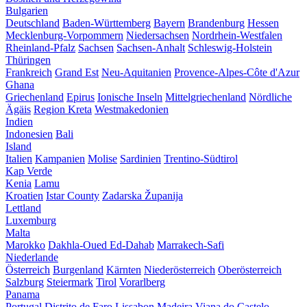
Bulgarien
Deutschland
Baden-Württemberg
Bayern
Brandenburg
Hessen
Mecklenburg-Vorpommern
Niedersachsen
Nordrhein-Westfalen
Rheinland-Pfalz
Sachsen
Sachsen-Anhalt
Schleswig-Holstein
Thüringen
Frankreich
Grand Est
Neu-Aquitanien
Provence-Alpes-Côte d'Azur
Ghana
Griechenland
Epirus
Ionische Inseln
Mittelgriechenland
Nördliche
Ägäis
Region Kreta
Westmakedonien
Indien
Indonesien
Bali
Island
Italien
Kampanien
Molise
Sardinien
Trentino-Südtirol
Kap Verde
Kenia
Lamu
Kroatien
Istar County
Zadarska Županija
Lettland
Luxemburg
Malta
Marokko
Dakhla-Oued Ed-Dahab
Marrakech-Safi
Niederlande
Österreich
Burgenland
Kärnten
Niederösterreich
Oberösterreich
Salzburg
Steiermark
Tirol
Vorarlberg
Panama
Portugal
Distrito de Faro
Lissabon
Madeira
Viana do Castelo