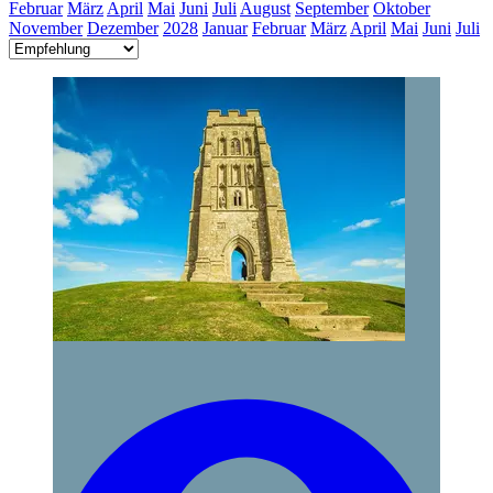
Februar
März
April
Mai
Juni
Juli
August
September
Oktober
November
Dezember
2028
Januar
Februar
März
April
Mai
Juni
Juli