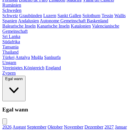
Rumänien
Schweden
Schweiz
Graubünden
Luzern
Sankt Gallen
Solothurn
Tessin
Wallis
Spanien
Andalusien
Autonome Gemeinschaft Baskenland
Balearische Inseln
Kanarische Inseln
Katalonien
Valencianische
Gemeinschaft
Sri Lanka
Südafrika
Tansania
Thailand
Türkei
Antalya
Muğla
Şanlıurfa
Ungarn
Vereinigtes Königreich
England
Zypern
Egal wann
Egal wann
2026
August
September
Oktober
November
Dezember
2027
Januar