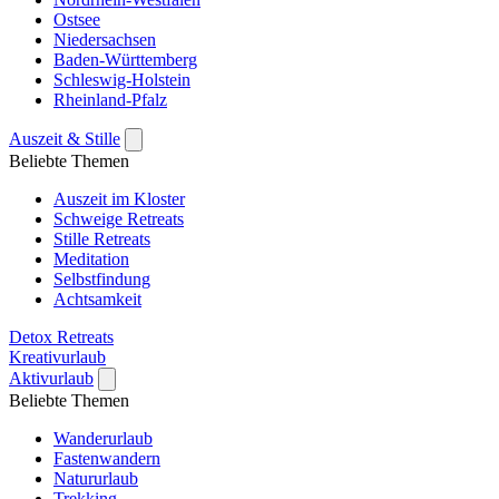
Ostsee
Niedersachsen
Baden-Württemberg
Schleswig-Holstein
Rheinland-Pfalz
Auszeit & Stille
Beliebte Themen
Auszeit im Kloster
Schweige Retreats
Stille Retreats
Meditation
Selbstfindung
Achtsamkeit
Detox Retreats
Kreativurlaub
Aktivurlaub
Beliebte Themen
Wanderurlaub
Fastenwandern
Natururlaub
Trekking