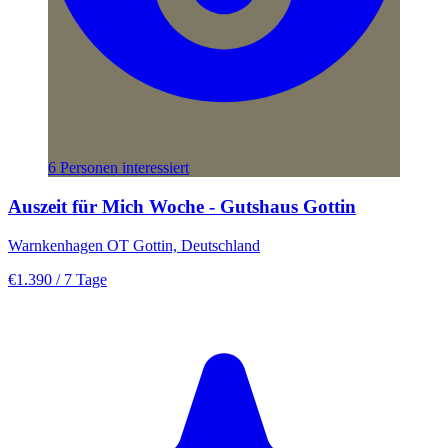
6 Personen interessiert
Auszeit für Mich Woche - Gutshaus Gottin
Warnkenhagen OT Gottin, Deutschland
€1.390
/ 7 Tage