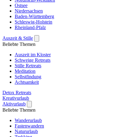
Ostsee
Niedersachsen
Baden-Württemberg
Schleswig-Holstein
Rheinland-Pfalz
Auszeit & Stille
Beliebte Themen
Auszeit im Kloster
Schweige Retreats
Stille Retreats
Meditation
Selbstfindung
Achtsamkeit
Detox Retreats
Kreativurlaub
Aktivurlaub
Beliebte Themen
Wanderurlaub
Fastenwandern
Natururlaub
Trekking