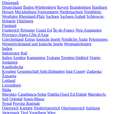
Dänemark
Deutschland
Baden-Württemberg
Bayern
Brandenburg
Hamburg
Hessen
Mecklenburg-Vorpommern
Niedersachsen
Nordrhein-
Westfalen
Rheinland-Pfalz
Sachsen
Sachsen-Anhalt
Schleswig-
Holstein
Thüringen
Finnland
Frankreich
Bretagne
Grand Est
Île-de-France
Neu-Aquitanien
Provence-Alpes-Côte d'Azur
Griechenland
Epirus
Ionische Inseln
Nördliche Ägäis
Peloponnes,
Westgriechenland und Ionische Inseln
Westmakedonien
Indien
Indonesien
Bali
Italien
Apulien
Kampanien
Toskana
Trentino-Südtirol
Veneto
Jordanien
Kambodscha
Kroatien
Gespanschaft Split-Dalmatien
Istar County
Zadarska
Županija
Lettland
Luxemburg
Malta
Marokko
Casablanca-Settat
Dakhla-Oued Ed-Dahab
Marrakech-
Safi
Oriental
Souss-Massa
Nepal
Provinz Bagmati
Österreich
Kärnten
Niederösterreich
Oberösterreich
Salzburg
Steiermark
Tirol
Vorarlberg
Wien