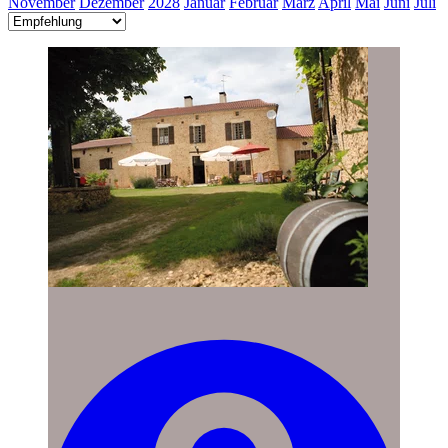
November
Dezember
2028
Januar
Februar
März
April
Mai
Juni
Juli