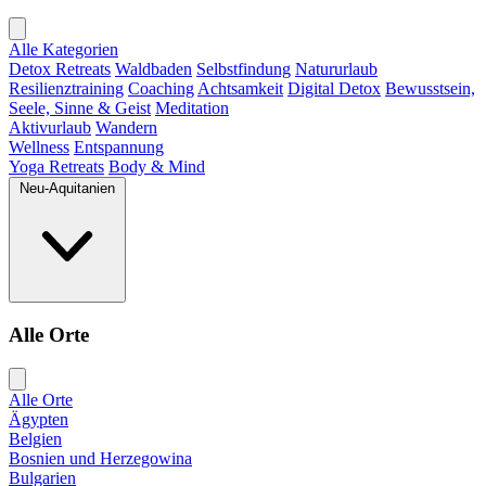
Alle Kategorien
Detox Retreats
Waldbaden
Selbstfindung
Natururlaub
Resilienztraining
Coaching
Achtsamkeit
Digital Detox
Bewusstsein,
Seele, Sinne & Geist
Meditation
Aktivurlaub
Wandern
Wellness
Entspannung
Yoga Retreats
Body & Mind
Neu-Aquitanien
Alle Orte
Alle Orte
Ägypten
Belgien
Bosnien und Herzegowina
Bulgarien