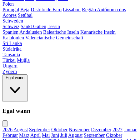
Polen
Portugal
Beja
Distrito de Faro
Lissabon
Região Autónoma dos
Açores
Setúbal
Schweden
Schweiz
Sankt Gallen
Tessin
Spanien
Andalusien
Balearische Inseln
Kanarische Inseln
Katalonien
Valencianische Gemeinschaft
Sri Lanka
Südafrika
Tansania
Türkei
Muğla
Ungarn
Zypern
Egal wann
Egal wann
2026
August
September
Oktober
November
Dezember
2027
Januar
Februar
März
April
Mai
Juni
Juli
August
September
Oktober