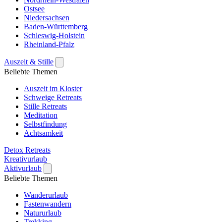
Ostsee
Niedersachsen
Baden-Württemberg
Schleswig-Holstein
Rheinland-Pfalz
Auszeit & Stille
Beliebte Themen
Auszeit im Kloster
Schweige Retreats
Stille Retreats
Meditation
Selbstfindung
Achtsamkeit
Detox Retreats
Kreativurlaub
Aktivurlaub
Beliebte Themen
Wanderurlaub
Fastenwandern
Natururlaub
Trekking