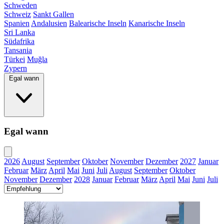
Schweden
Schweiz
Sankt Gallen
Spanien
Andalusien
Balearische Inseln
Kanarische Inseln
Sri Lanka
Südafrika
Tansania
Türkei
Muğla
Zypern
Egal wann
Egal wann
2026
August
September
Oktober
November
Dezember
2027
Januar
Februar
März
April
Mai
Juni
Juli
August
September
Oktober
November
Dezember
2028
Januar
Februar
März
April
Mai
Juni
Juli