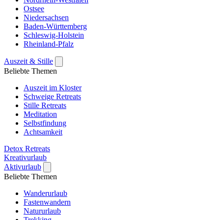
Ostsee
Niedersachsen
Baden-Württemberg
Schleswig-Holstein
Rheinland-Pfalz
Auszeit & Stille
Beliebte Themen
Auszeit im Kloster
Schweige Retreats
Stille Retreats
Meditation
Selbstfindung
Achtsamkeit
Detox Retreats
Kreativurlaub
Aktivurlaub
Beliebte Themen
Wanderurlaub
Fastenwandern
Natururlaub
Trekking