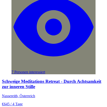
7 Personen interessiert
Schweige Meditations Retreat - Durch Achtsamkeit
zur inneren Stille
Nassereith, Österreich
€645
/ 4 Tage