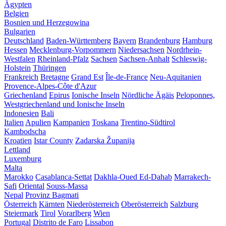
Ägypten
Belgien
Bosnien und Herzegowina
Bulgarien
Deutschland
Baden-Württemberg
Bayern
Brandenburg
Hamburg
Hessen
Mecklenburg-Vorpommern
Niedersachsen
Nordrhein-
Westfalen
Rheinland-Pfalz
Sachsen
Sachsen-Anhalt
Schleswig-
Holstein
Thüringen
Frankreich
Bretagne
Grand Est
Île-de-France
Neu-Aquitanien
Provence-Alpes-Côte d'Azur
Griechenland
Epirus
Ionische Inseln
Nördliche Ägäis
Peloponnes,
Westgriechenland und Ionische Inseln
Indonesien
Bali
Italien
Apulien
Kampanien
Toskana
Trentino-Südtirol
Kambodscha
Kroatien
Istar County
Zadarska Županija
Lettland
Luxemburg
Malta
Marokko
Casablanca-Settat
Dakhla-Oued Ed-Dahab
Marrakech-
Safi
Oriental
Souss-Massa
Nepal
Provinz Bagmati
Österreich
Kärnten
Niederösterreich
Oberösterreich
Salzburg
Steiermark
Tirol
Vorarlberg
Wien
Portugal
Distrito de Faro
Lissabon