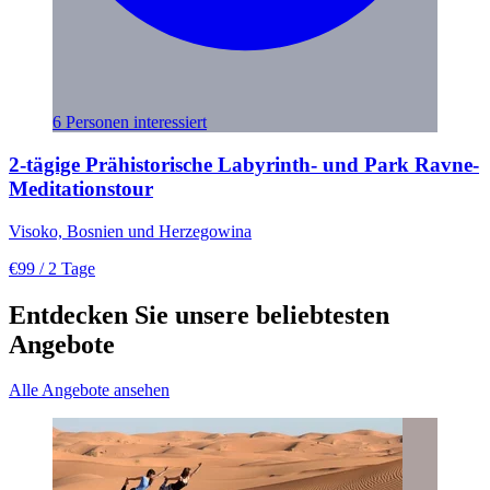
6 Personen interessiert
2-tägige Prähistorische Labyrinth- und Park Ravne-
Meditationstour
Visoko, Bosnien und Herzegowina
€99
/ 2 Tage
Entdecken Sie unsere beliebtesten
Angebote
Alle Angebote ansehen