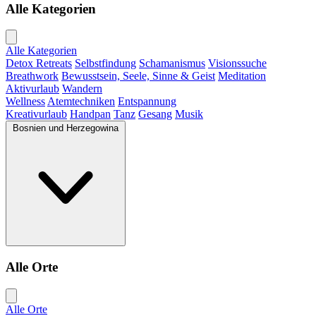
Alle Kategorien
Alle Kategorien
Detox Retreats
Selbstfindung
Schamanismus
Visionssuche
Breathwork
Bewusstsein, Seele, Sinne & Geist
Meditation
Aktivurlaub
Wandern
Wellness
Atemtechniken
Entspannung
Kreativurlaub
Handpan
Tanz
Gesang
Musik
Bosnien und Herzegowina
Alle Orte
Alle Orte