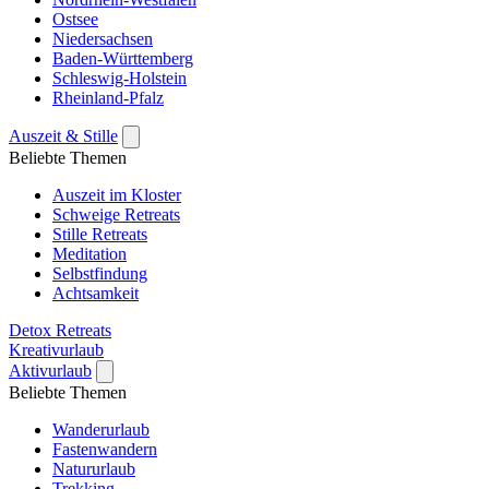
Ostsee
Niedersachsen
Baden-Württemberg
Schleswig-Holstein
Rheinland-Pfalz
Auszeit & Stille
Beliebte Themen
Auszeit im Kloster
Schweige Retreats
Stille Retreats
Meditation
Selbstfindung
Achtsamkeit
Detox Retreats
Kreativurlaub
Aktivurlaub
Beliebte Themen
Wanderurlaub
Fastenwandern
Natururlaub
Trekking