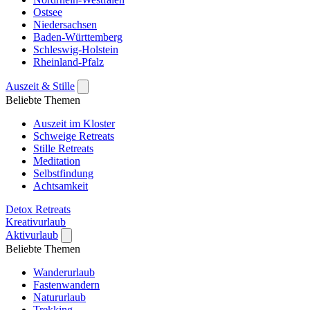
Ostsee
Niedersachsen
Baden-Württemberg
Schleswig-Holstein
Rheinland-Pfalz
Auszeit & Stille
Beliebte Themen
Auszeit im Kloster
Schweige Retreats
Stille Retreats
Meditation
Selbstfindung
Achtsamkeit
Detox Retreats
Kreativurlaub
Aktivurlaub
Beliebte Themen
Wanderurlaub
Fastenwandern
Natururlaub
Trekking