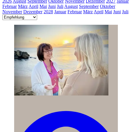
2026
August
September
Oktober
November
Dezember
2027
Januar
Februar
März
April
Mai
Juni
Juli
August
September
Oktober
November
Dezember
2028
Januar
Februar
März
April
Mai
Juni
Juli