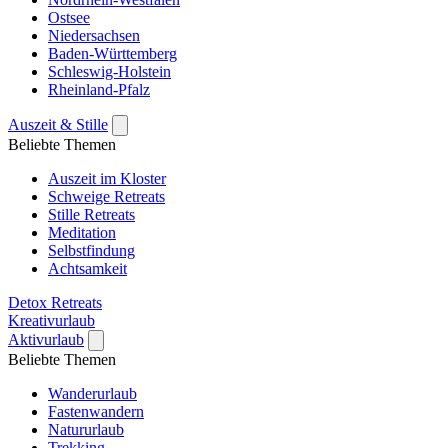
Ostsee
Niedersachsen
Baden-Württemberg
Schleswig-Holstein
Rheinland-Pfalz
Auszeit & Stille
Beliebte Themen
Auszeit im Kloster
Schweige Retreats
Stille Retreats
Meditation
Selbstfindung
Achtsamkeit
Detox Retreats
Kreativurlaub
Aktivurlaub
Beliebte Themen
Wanderurlaub
Fastenwandern
Natururlaub
Trekking