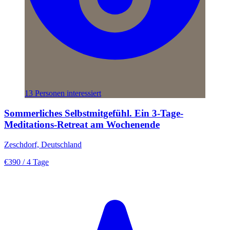
13 Personen interessiert
Sommerliches Selbstmitgefühl. Ein 3-Tage-
Meditations-Retreat am Wochenende
Zeschdorf, Deutschland
€390
/ 4 Tage