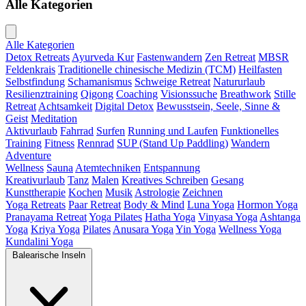
Alle Kategorien
Alle Kategorien
Detox Retreats
Ayurveda Kur
Fastenwandern
Zen Retreat
MBSR
Feldenkrais
Traditionelle chinesische Medizin (TCM)
Heilfasten
Selbstfindung
Schamanismus
Schweige Retreat
Natururlaub
Resilienztraining
Qigong
Coaching
Visionssuche
Breathwork
Stille
Retreat
Achtsamkeit
Digital Detox
Bewusstsein, Seele, Sinne &
Geist
Meditation
Aktivurlaub
Fahrrad
Surfen
Running und Laufen
Funktionelles
Training
Fitness
Rennrad
SUP (Stand Up Paddling)
Wandern
Adventure
Wellness
Sauna
Atemtechniken
Entspannung
Kreativurlaub
Tanz
Malen
Kreatives Schreiben
Gesang
Kunsttherapie
Kochen
Musik
Astrologie
Zeichnen
Yoga Retreats
Paar Retreat
Body & Mind
Luna Yoga
Hormon Yoga
Pranayama Retreat
Yoga Pilates
Hatha Yoga
Vinyasa Yoga
Ashtanga
Yoga
Kriya Yoga
Pilates
Anusara Yoga
Yin Yoga
Wellness Yoga
Kundalini Yoga
Balearische Inseln