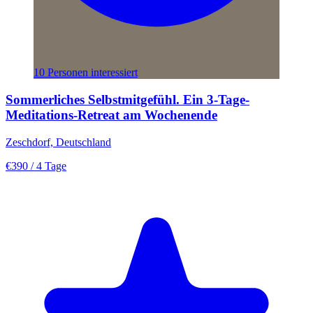
10 Personen interessiert
Sommerliches Selbstmitgefühl. Ein 3-Tage-
Meditations-Retreat am Wochenende
Zeschdorf, Deutschland
€390
/ 4 Tage