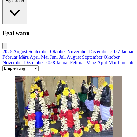
Egal wann
Egal wann
2026
August
September
Oktober
November
Dezember
2027
Januar
Februar
März
April
Mai
Juni
Juli
August
September
Oktober
November
Dezember
2028
Januar
Februar
März
April
Mai
Juni
Juli