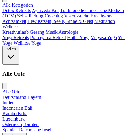
Alle Kategorien
Detox Retreats
Ayurveda Kur
Traditionelle chinesische Medizin
(TCM)
Selbstfindung
Coaching
Visionssuche
Breathwork
Achtsamkeit
Bewusstsein, Seele, Sinne & Geist
Meditation
Wellness
Kreativurlaub
Gesang
Musik
Astrologie
Yoga Retreats
Pranayama Retreat
Hatha Yoga
Vinyasa Yoga
Yin
Yoga
Wellness Yoga
Indien
Alle Orte
Alle Orte
Deutschland
Bayern
Indien
Indonesien
Bali
Kambodscha
Luxemburg
Österreich
Kärnten
Spanien
Balearische Inseln