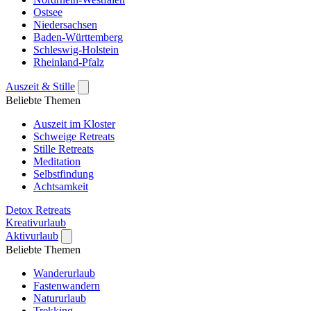
Ostsee
Niedersachsen
Baden-Württemberg
Schleswig-Holstein
Rheinland-Pfalz
Auszeit & Stille
Beliebte Themen
Auszeit im Kloster
Schweige Retreats
Stille Retreats
Meditation
Selbstfindung
Achtsamkeit
Detox Retreats
Kreativurlaub
Aktivurlaub
Beliebte Themen
Wanderurlaub
Fastenwandern
Natururlaub
Trekking