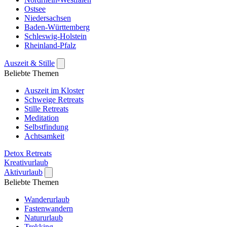
Ostsee
Niedersachsen
Baden-Württemberg
Schleswig-Holstein
Rheinland-Pfalz
Auszeit & Stille
Beliebte Themen
Auszeit im Kloster
Schweige Retreats
Stille Retreats
Meditation
Selbstfindung
Achtsamkeit
Detox Retreats
Kreativurlaub
Aktivurlaub
Beliebte Themen
Wanderurlaub
Fastenwandern
Natururlaub
Trekking