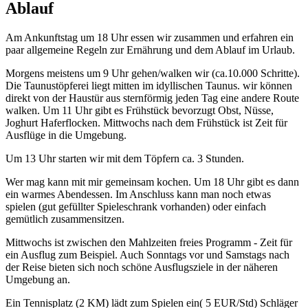
Ablauf
Am Ankunftstag um 18 Uhr essen wir zusammen und erfahren ein
paar allgemeine Regeln zur Ernährung und dem Ablauf im Urlaub.
Morgens meistens um 9 Uhr gehen/walken wir (ca.10.000 Schritte).
Die Taunustöpferei liegt mitten im idyllischen Taunus. wir können
direkt von der Haustür aus sternförmig jeden Tag eine andere Route
walken. Um 11 Uhr gibt es Frühstück bevorzugt Obst, Nüsse,
Joghurt Haferflocken. Mittwochs nach dem Frühstück ist Zeit für
Ausflüge in die Umgebung.
Um 13 Uhr starten wir mit dem Töpfern ca. 3 Stunden.
Wer mag kann mit mir gemeinsam kochen. Um 18 Uhr gibt es dann
ein warmes Abendessen. Im Anschluss kann man noch etwas
spielen (gut gefüllter Spieleschrank vorhanden) oder einfach
gemütlich zusammensitzen.
Mittwochs ist zwischen den Mahlzeiten freies Programm - Zeit für
ein Ausflug zum Beispiel. Auch Sonntags vor und Samstags nach
der Reise bieten sich noch schöne Ausflugsziele in der näheren
Umgebung an.
Ein Tennisplatz (2 KM) lädt zum Spielen ein( 5 EUR/Std) Schläger