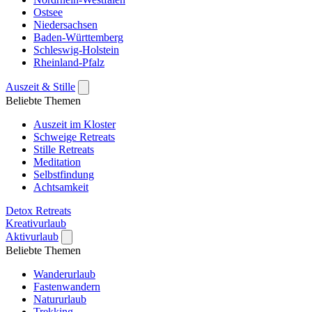
Ostsee
Niedersachsen
Baden-Württemberg
Schleswig-Holstein
Rheinland-Pfalz
Auszeit & Stille
Beliebte Themen
Auszeit im Kloster
Schweige Retreats
Stille Retreats
Meditation
Selbstfindung
Achtsamkeit
Detox Retreats
Kreativurlaub
Aktivurlaub
Beliebte Themen
Wanderurlaub
Fastenwandern
Natururlaub
Trekking