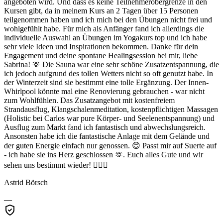
angeboten wird. Und dass es keine Teilnehmerobergrenze in den
Kursen gibt, da in meinem Kurs an 2 Tagen über 15 Personen
teilgenommen haben und ich mich bei den Übungen nicht frei und
wohlgefühlt habe. Für mich als Anfänger fand ich allerdings die
individuelle Auswahl an Übungen im Yogakurs top und ich habe
sehr viele Ideen und Inspirationen bekommen. Danke für dein
Engagement und deine spontane Healingsession bei mir, liebe
Sabrina! 🫶 Die Sauna war eine sehr schöne Zusatzentspannung, die
ich jedoch aufgrund des tollen Wetters nicht so oft genutzt habe. In
der Winterzeit sind sie bestimmt eine tolle Ergänzung. Der Innen-
Whirlpool könnte mal eine Renovierung gebrauchen - war nicht
zum Wohlfühlen. Das Zusatzangebot mit kostenfreiem
Strandausflug, Klangschalenmeditation, kostenpflichtigen Massagen
(Holistic bei Carlos war pure Körper- und Seelenentspannung) und
Ausflug zum Markt fand ich fantastisch und abwechslungsreich.
Ansonsten habe ich die fantastische Anlage mit dem Gelände und
der guten Energie einfach nur genossen. 😊 Passt mir auf Suerte auf
- ich habe sie ins Herz geschlossen 🫶. Euch alles Gute und wir
sehen uns bestimmt wieder! 🙋🏼‍♀️
Astrid Börsch
—