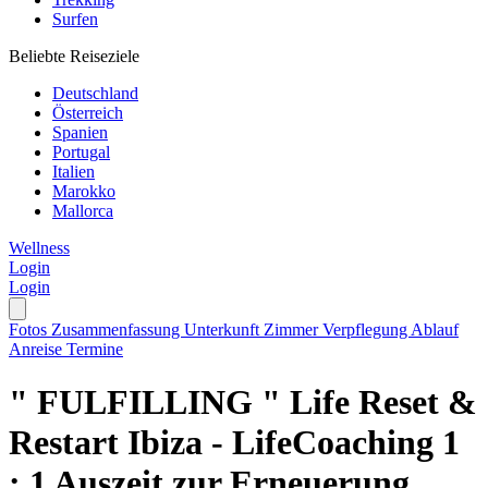
Surfen
Beliebte Reiseziele
Deutschland
Österreich
Spanien
Portugal
Italien
Marokko
Mallorca
Wellness
Login
Login
Fotos
Zusammenfassung
Unterkunft
Zimmer
Verpflegung
Ablauf
Anreise
Termine
" FULFILLING " Life Reset &
Restart Ibiza - LifeCoaching 1
: 1 Auszeit zur Erneuerung