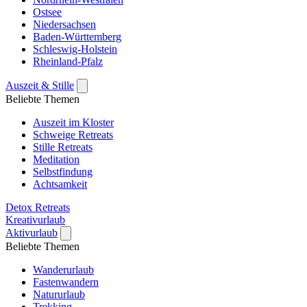
Ostsee
Niedersachsen
Baden-Württemberg
Schleswig-Holstein
Rheinland-Pfalz
Auszeit & Stille
Beliebte Themen
Auszeit im Kloster
Schweige Retreats
Stille Retreats
Meditation
Selbstfindung
Achtsamkeit
Detox Retreats
Kreativurlaub
Aktivurlaub
Beliebte Themen
Wanderurlaub
Fastenwandern
Natururlaub
Trekking