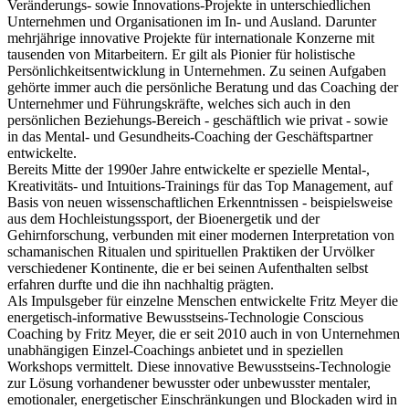
Veränderungs- sowie Innovations-Projekte in unterschiedlichen
Unternehmen und Organisationen im In- und Ausland. Darunter
mehrjährige innovative Projekte für internationale Konzerne mit
tausenden von Mitarbeitern. Er gilt als Pionier für holistische
Persönlichkeitsentwicklung in Unternehmen. Zu seinen Aufgaben
gehörte immer auch die persönliche Beratung und das Coaching der
Unternehmer und Führungskräfte, welches sich auch in den
persönlichen Beziehungs-Bereich - geschäftlich wie privat - sowie
in das Mental- und Gesundheits-Coaching der Geschäftspartner
entwickelte.
Bereits Mitte der 1990er Jahre entwickelte er spezielle Mental-,
Kreativitäts- und Intuitions-Trainings für das Top Management, auf
Basis von neuen wissenschaftlichen Erkenntnissen - beispielsweise
aus dem Hochleistungssport, der Bioenergetik und der
Gehirnforschung, verbunden mit einer modernen Interpretation von
schamanischen Ritualen und spirituellen Praktiken der Urvölker
verschiedener Kontinente, die er bei seinen Aufenthalten selbst
erfahren durfte und die ihn nachhaltig prägten.
Als Impulsgeber für einzelne Menschen entwickelte Fritz Meyer die
energetisch-informative Bewusstseins-Technologie Conscious
Coaching by Fritz Meyer, die er seit 2010 auch in von Unternehmen
unabhängigen Einzel-Coachings anbietet und in speziellen
Workshops vermittelt. Diese innovative Bewusstseins-Technologie
zur Lösung vorhandener bewusster oder unbewusster mentaler,
emotionaler, energetischer Einschränkungen und Blockaden wird in