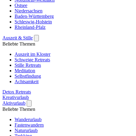
Ostsee
Niedersachsen
Baden-Württemberg
Schleswig-Holstein
Rheinland-Pfalz
Auszeit & Stille
Beliebte Themen
Auszeit im Kloster
Schweige Retreats
Stille Retreats
Meditation
Selbstfindung
Achtsamkeit
Detox Retreats
Kreativurlaub
Aktivurlaub
Beliebte Themen
Wanderurlaub
Fastenwandern
Natururlaub
Trekking