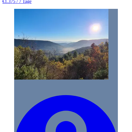
€1.375
/ 7 Tage