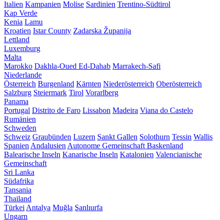
Italien
Kampanien
Molise
Sardinien
Trentino-Südtirol
Kap Verde
Kenia
Lamu
Kroatien
Istar County
Zadarska Županija
Lettland
Luxemburg
Malta
Marokko
Dakhla-Oued Ed-Dahab
Marrakech-Safi
Niederlande
Österreich
Burgenland
Kärnten
Niederösterreich
Oberösterreich
Salzburg
Steiermark
Tirol
Vorarlberg
Panama
Portugal
Distrito de Faro
Lissabon
Madeira
Viana do Castelo
Rumänien
Schweden
Schweiz
Graubünden
Luzern
Sankt Gallen
Solothurn
Tessin
Wallis
Spanien
Andalusien
Autonome Gemeinschaft Baskenland
Balearische Inseln
Kanarische Inseln
Katalonien
Valencianische
Gemeinschaft
Sri Lanka
Südafrika
Tansania
Thailand
Türkei
Antalya
Muğla
Şanlıurfa
Ungarn