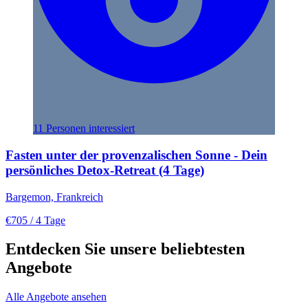
11 Personen interessiert
Fasten unter der provenzalischen Sonne - Dein
persönliches Detox-Retreat (4 Tage)
Bargemon, Frankreich
€705
/ 4 Tage
Entdecken Sie unsere beliebtesten
Angebote
Alle Angebote ansehen