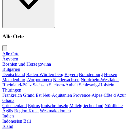
Alle Orte
Alle Orte
Ägypten
Bosnien und Herzegowina
Bulgarien
Deutschland
Baden-Württemberg
Bayern
Brandenburg
Hessen
Mecklenburg-Vorpommern
Niedersachsen
Nordrhein-Westfalen
Rheinland-Pfalz
Sachsen
Sachsen-Anhalt
Schleswig-Holstein
Thüringen
Frankreich
Grand Est
Neu-Aquitanien
Provence-Alpes-Côte d'Azur
Ghana
Griechenland
Epirus
Ionische Inseln
Mittelgriechenland
Nördliche
Ägäis
Region Kreta
Westmakedonien
Indien
Indonesien
Bali
Island