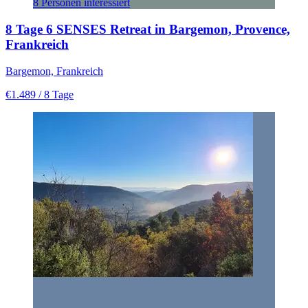
8 Personen interessiert
8 Tage 6 SENSES Retreat in Bargemon, Provence,
Frankreich
Bargemon, Frankreich
€1.489
/ 8 Tage