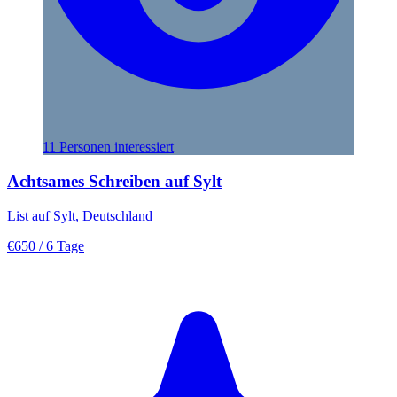
11 Personen interessiert
Achtsames Schreiben auf Sylt
List auf Sylt, Deutschland
€650
/ 6 Tage