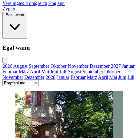
Vereinigtes Königreich
England
Zypern
Egal wann
Egal wann
2026
August
September
Oktober
November
Dezember
2027
Januar
Februar
März
April
Mai
Juni
Juli
August
September
Oktober
November
Dezember
2028
Januar
Februar
März
April
Mai
Juni
Juli