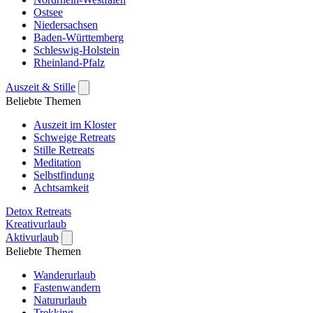
Ostsee
Niedersachsen
Baden-Württemberg
Schleswig-Holstein
Rheinland-Pfalz
Auszeit & Stille
Beliebte Themen
Auszeit im Kloster
Schweige Retreats
Stille Retreats
Meditation
Selbstfindung
Achtsamkeit
Detox Retreats
Kreativurlaub
Aktivurlaub
Beliebte Themen
Wanderurlaub
Fastenwandern
Natururlaub
Trekking