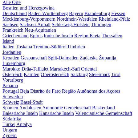
Alle Orte
Bosnien und Herzegowina
Deutschland
Baden-Württemberg
Bayern
Brandenburg
Hessen
Mecklenburg-Vorpommern
Nordrhein-Westfalen
Rheinland-Pfalz
Sachsen
Sachsen-Anhalt
Schleswig-Holstein
Thüringen
Frankreich
Neu-Aquitanien
Griechenland
Epirus
Ionische Inseln
Region Kreta
Thessalien
Island
Italien
Toskana
Trentino-Südtirol
Umbrien
Jordanien
Kroatien
Gespanschaft Split-Dalmatien
Zadarska Županija
Luxemburg
Marokko
Drâa-Tafilalet
Marrakech-Safi
Oriental
Österreich
Kärnten
Oberösterreich
Salzburg
Steiermark
Tirol
Vorarlberg
Panama
Portugal
Beja
Distrito de Faro
Região Autónoma dos Açores
Schweden
Schweiz
Basel-Stadt
Spanien
Andalusien
Autonome Gemeinschaft Baskenland
Balearische Inseln
Kanarische Inseln
Valencianische Gemeinschaft
Südafrika
Türkei
Antalya
Ungarn
Zypern