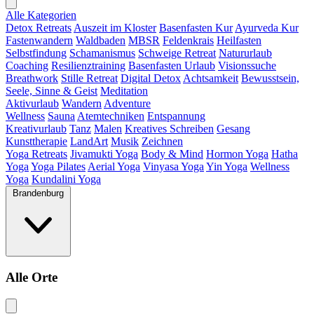
Alle Kategorien
Detox Retreats
Auszeit im Kloster
Basenfasten Kur
Ayurveda Kur
Fastenwandern
Waldbaden
MBSR
Feldenkrais
Heilfasten
Selbstfindung
Schamanismus
Schweige Retreat
Natururlaub
Coaching
Resilienztraining
Basenfasten Urlaub
Visionssuche
Breathwork
Stille Retreat
Digital Detox
Achtsamkeit
Bewusstsein,
Seele, Sinne & Geist
Meditation
Aktivurlaub
Wandern
Adventure
Wellness
Sauna
Atemtechniken
Entspannung
Kreativurlaub
Tanz
Malen
Kreatives Schreiben
Gesang
Kunsttherapie
LandArt
Musik
Zeichnen
Yoga Retreats
Jivamukti Yoga
Body & Mind
Hormon Yoga
Hatha
Yoga
Yoga Pilates
Aerial Yoga
Vinyasa Yoga
Yin Yoga
Wellness
Yoga
Kundalini Yoga
Brandenburg
Alle Orte