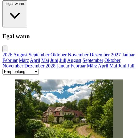
Egal wann
Egal wann
2026
August
September
Oktober
November
Dezember
2027
Januar
Februar
März
April
Mai
Juni
Juli
August
September
Oktober
November
Dezember
2028
Januar
Februar
März
April
Mai
Juni
Juli