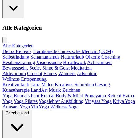
Alle Kategorien
Alle Kategorien
Detox Retreats
Traditionelle chinesische Medizin (TCM)
Selbstfindung
Schamanismus
Natururlaub
Qigong
Coaching
Resilienztraining
Visionssuche
Breathwork
Achtsamkeit
Bewusstsein, Seele, Sinne & Geist
Meditation
Aktivurlaub
Crossfit
Fitness
Wandern
Adventure
Wellness
Entspannung
Kreativurlaub
Tanz
Malen
Kreatives Schreiben
Gesang
Kunsttherapie
LandArt
Musik
Zeichnen
Yoga Retreats
Paar Retreat
Body & Mind
Pranayama Retreat
Hatha
Yoga
Yoga Pilates
Yogalehrer Ausbildung
Vinyasa Yoga
Kriya Yoga
Anusara Yoga
Yin Yoga
Wellness Yoga
Griechenland