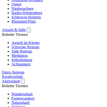
Ostsee
Niedersachsen
Baden-Württemberg
Schleswig-Holstein
Rheinland-Pfalz
Auszeit & Stille
Beliebte Themen
Auszeit im Kloster
Schweige Retreats
Stille Retreats
Meditation
Selbstfindung
Achtsamkeit
Detox Retreats
Kreativurlaub
Aktivurlaub
Beliebte Themen
Wanderurlaub
Fastenwandern
Natururlaub
Trekking