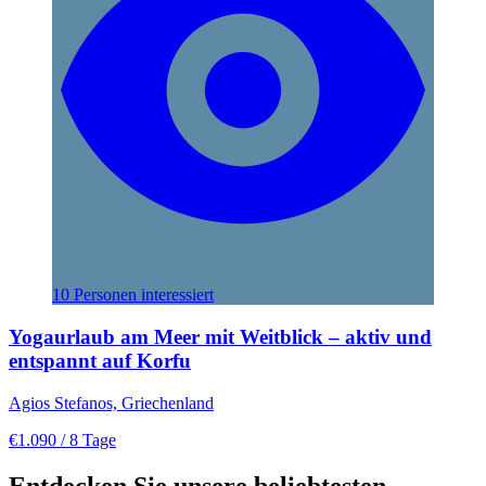
10 Personen interessiert
Yogaurlaub am Meer mit Weitblick – aktiv und
entspannt auf Korfu
Agios Stefanos, Griechenland
€1.090
/ 8 Tage
Entdecken Sie unsere beliebtesten