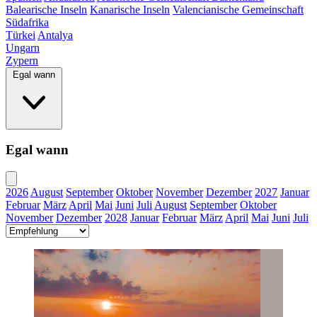
Balearische Inseln
Kanarische Inseln
Valencianische Gemeinschaft
Südafrika
Türkei
Antalya
Ungarn
Zypern
Egal wann
Egal wann
2026
August
September
Oktober
November
Dezember
2027
Januar
Februar
März
April
Mai
Juni
Juli
August
September
Oktober
November
Dezember
2028
Januar
Februar
März
April
Mai
Juni
Juli