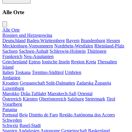
Alle Orte
Alle Orte
Bosnien und Herzegowina
Deutschland
Baden-Württemberg
Bayern
Brandenburg
Hessen
Mecklenburg-Vorpommern
Nordrhein-Westfalen
Rheinland-Pfalz
Sachsen
Sachsen-Anhalt
Schleswig-Holstein
Thüringen
Frankreich
Neu-Aquitanien
Griechenland
Epirus
Ionische Inseln
Region Kreta
Thessalien
Island
Italien
Toskana
Trentino-Südtirol
Umbrien
Jordanien
Kroatien
Gespanschaft Split-Dalmatien
Zadarska Županija
Luxemburg
Marokko
Drâa-Tafilalet
Marrakech-Safi
Oriental
Österreich
Kärnten
Oberösterreich
Salzburg
Steiermark
Tirol
Vorarlberg
Panama
Portugal
Beja
Distrito de Faro
Região Autónoma dos Açores
Schweden
Schweiz
Basel-Stadt
Spanien
Andalusien
Autonome Gemeinschaft Baskenland