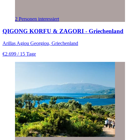
2 Personen interessiert
QIGONG KORFU & ZAGORI - Griechenland
Arillas Agiou Georgiou, Griechenland
€2.699
/ 15 Tage