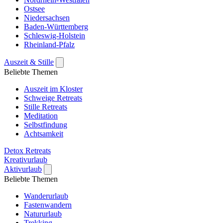
Ostsee
Niedersachsen
Baden-Württemberg
Schleswig-Holstein
Rheinland-Pfalz
Auszeit & Stille
Beliebte Themen
Auszeit im Kloster
Schweige Retreats
Stille Retreats
Meditation
Selbstfindung
Achtsamkeit
Detox Retreats
Kreativurlaub
Aktivurlaub
Beliebte Themen
Wanderurlaub
Fastenwandern
Natururlaub
Trekking