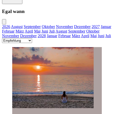
Egal wann
2026
August
September
Oktober
November
Dezember
2027
Januar
Februar
März
April
Mai
Juni
Juli
August
September
Oktober
November
Dezember
2028
Januar
Februar
März
April
Mai
Juni
Juli