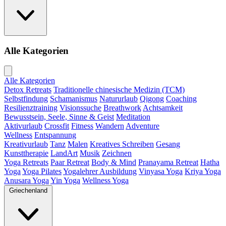
Alle Kategorien
Alle Kategorien
Detox Retreats
Traditionelle chinesische Medizin (TCM)
Selbstfindung
Schamanismus
Natururlaub
Qigong
Coaching
Resilienztraining
Visionssuche
Breathwork
Achtsamkeit
Bewusstsein, Seele, Sinne & Geist
Meditation
Aktivurlaub
Crossfit
Fitness
Wandern
Adventure
Wellness
Entspannung
Kreativurlaub
Tanz
Malen
Kreatives Schreiben
Gesang
Kunsttherapie
LandArt
Musik
Zeichnen
Yoga Retreats
Paar Retreat
Body & Mind
Pranayama Retreat
Hatha
Yoga
Yoga Pilates
Yogalehrer Ausbildung
Vinyasa Yoga
Kriya Yoga
Anusara Yoga
Yin Yoga
Wellness Yoga
Griechenland