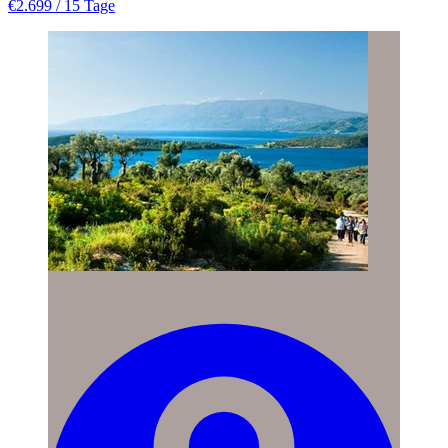
€2.699
/ 15 Tage