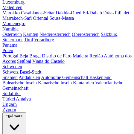
Luxemburg
Malediven
Marokko
Casablanca-Settat
Dakhla-Oued Ed-Dahab
Drâa-Tafilalet
Marrakech-Safi
Oriental
Souss-Massa
Montenegro
Namibia
Österreich
Kärnten
Niederösterreich
Oberösterreich
Salzburg
Steiermark
Tirol
Vorarlberg
Panama
Polen
Portugal
Beja
Braga
Distrito de Faro
Madeira
Região Autónoma dos
Açores
Setúbal
Viana do Castelo
Schweden
Schweiz
Basel-Stadt
Spanien
Andalusien
Autonome Gemeinschaft Baskenland
Balearische Inseln
Kanarische Inseln
Kantabrien
Valencianische
Gemeinschaft
Südafrika
Türkei
Antalya
Ungarn
Zypern
Egal wann