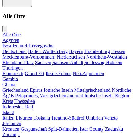
Alle Orte
Alle Orte
Ägypten
Bosnien und Herzegowina
Deutschland
Baden-Württemberg
Bayern
Brandenburg
Hessen
Mecklenburg-Vorpommern
Niedersachsen
Nordrhein-Westfalen
Rheinland-Pfalz
Sachsen
Sachsen-Anhalt
Schleswig-Holstein
Thüringen
Frankreich
Grand Est
Île-de-France
Neu-Aquitanien
Gambia
Ghana
Griechenland
Epirus
Ionische Inseln
Mittelgriechenland
Nördliche
Ägäis
Peloponnes, Westgriechenland und Ionische Inseln
Region
Kreta
Thessalien
Indonesien
Bali
Island
Italien
Ligurien
Toskana
Trentino-Südtirol
Umbrien
Veneto
Jordanien
Kroatien
Gespanschaft Split-Dalmatien
Istar County
Zadarska
Županija