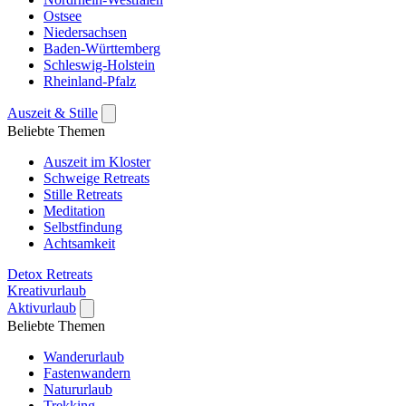
Ostsee
Niedersachsen
Baden-Württemberg
Schleswig-Holstein
Rheinland-Pfalz
Auszeit & Stille
Beliebte Themen
Auszeit im Kloster
Schweige Retreats
Stille Retreats
Meditation
Selbstfindung
Achtsamkeit
Detox Retreats
Kreativurlaub
Aktivurlaub
Beliebte Themen
Wanderurlaub
Fastenwandern
Natururlaub
Trekking