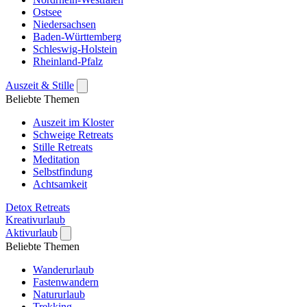
Ostsee
Niedersachsen
Baden-Württemberg
Schleswig-Holstein
Rheinland-Pfalz
Auszeit & Stille
Beliebte Themen
Auszeit im Kloster
Schweige Retreats
Stille Retreats
Meditation
Selbstfindung
Achtsamkeit
Detox Retreats
Kreativurlaub
Aktivurlaub
Beliebte Themen
Wanderurlaub
Fastenwandern
Natururlaub
Trekking